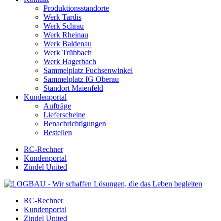
Produktionsstandorte
Werk Tardis
Werk Schrau
Werk Rheinau
Werk Baldenau
Werk Trübbach
Werk Hagerbach
Sammelplatz Fuchsenwinkel
Sammelplatz IG Oberau
Standort Maienfeld
Kundenportal
Aufträge
Lieferscheine
Benachrichtigungen
Bestellen
RC-Rechner
Kundenportal
Zindel United
RC-Rechner
Kundenportal
Zindel United