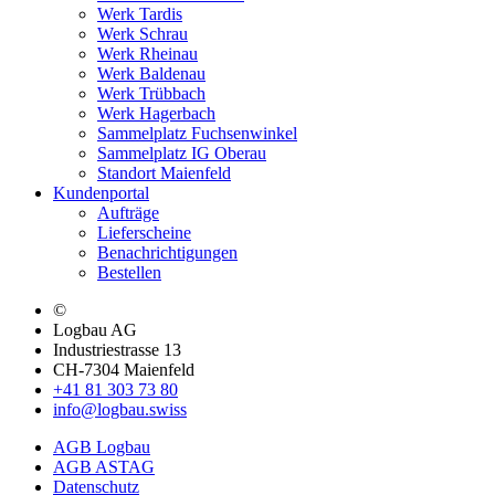
Werk Tardis
Werk Schrau
Werk Rheinau
Werk Baldenau
Werk Trübbach
Werk Hagerbach
Sammelplatz Fuchsenwinkel
Sammelplatz IG Oberau
Standort Maienfeld
Kundenportal
Aufträge
Lieferscheine
Benachrichtigungen
Bestellen
©
Logbau AG
Industriestrasse 13
CH-7304 Maienfeld
+41 81 303 73 80
info@logbau.swiss
AGB Logbau
AGB ASTAG
Datenschutz