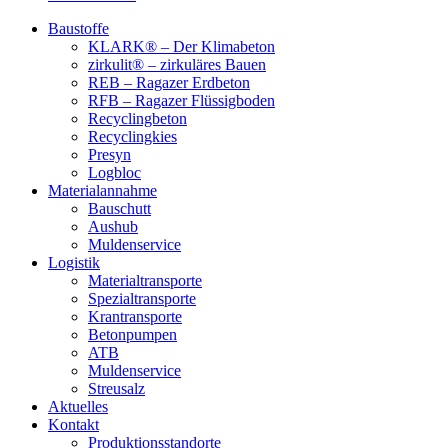
Baustoffe
KLARK® – Der Klimabeton
zirkulit® – zirkuläres Bauen
REB – Ragazer Erdbeton
RFB – Ragazer Flüssigboden
Recyclingbeton
Recyclingkies
Presyn
Logbloc
Materialannahme
Bauschutt
Aushub
Muldenservice
Logistik
Materialtransporte
Spezialtransporte
Krantransporte
Betonpumpen
ATB
Muldenservice
Streusalz
Aktuelles
Kontakt
Produktionsstandorte