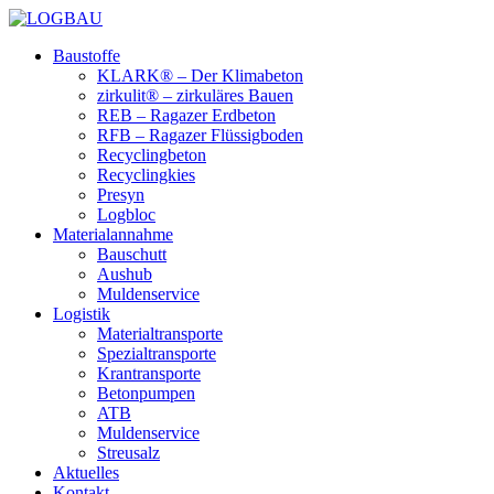
Baustoffe
KLARK® – Der Klimabeton
zirkulit® – zirkuläres Bauen
REB – Ragazer Erdbeton
RFB – Ragazer Flüssigboden
Recyclingbeton
Recyclingkies
Presyn
Logbloc
Materialannahme
Bauschutt
Aushub
Muldenservice
Logistik
Materialtransporte
Spezialtransporte
Krantransporte
Betonpumpen
ATB
Muldenservice
Streusalz
Aktuelles
Kontakt