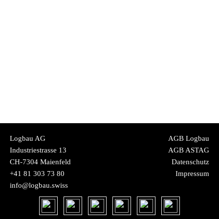
Logbau AG
AGB Logbau
Industriestrasse 13
AGB ASTAG
CH-7304 Maienfeld
Datenschutz
+41 81 303 73 80
Impressum
info@logbau.swiss