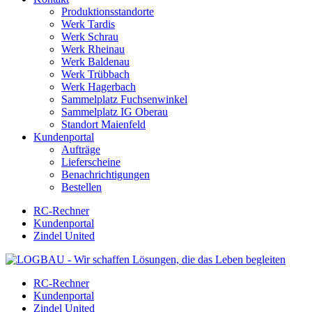
Produktionsstandorte
Werk Tardis
Werk Schrau
Werk Rheinau
Werk Baldenau
Werk Trübbach
Werk Hagerbach
Sammelplatz Fuchsenwinkel
Sammelplatz IG Oberau
Standort Maienfeld
Kundenportal
Aufträge
Lieferscheine
Benachrichtigungen
Bestellen
RC-Rechner
Kundenportal
Zindel United
RC-Rechner
Kundenportal
Zindel United