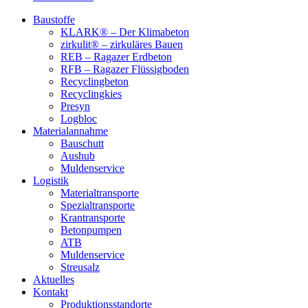
Baustoffe
KLARK® – Der Klimabeton
zirkulit® – zirkuläres Bauen
REB – Ragazer Erdbeton
RFB – Ragazer Flüssigboden
Recyclingbeton
Recyclingkies
Presyn
Logbloc
Materialannahme
Bauschutt
Aushub
Muldenservice
Logistik
Materialtransporte
Spezialtransporte
Krantransporte
Betonpumpen
ATB
Muldenservice
Streusalz
Aktuelles
Kontakt
Produktionsstandorte