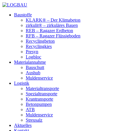
Baustoffe
KLARK® – Der Klimabeton
zirkulit® – zirkuläres Bauen
REB – Ragazer Erdbeton
RFB – Ragazer Flüssigboden
Recyclingbeton
Recyclingkies
Presyn
Logbloc
Materialannahme
Bauschutt
Aushub
Muldenservice
Logistik
Materialtransporte
Spezialtransporte
Krantransporte
Betonpumpen
ATB
Muldenservice
Streusalz
Aktuelles
Kontakt