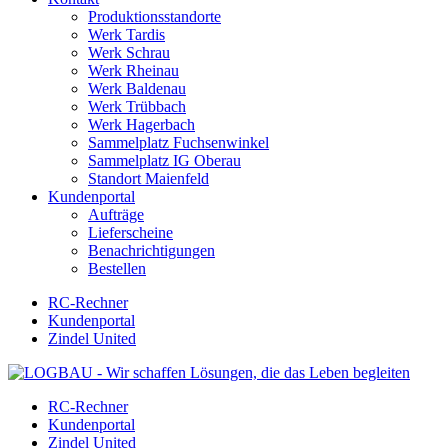
Produktionsstandorte
Werk Tardis
Werk Schrau
Werk Rheinau
Werk Baldenau
Werk Trübbach
Werk Hagerbach
Sammelplatz Fuchsenwinkel
Sammelplatz IG Oberau
Standort Maienfeld
Kundenportal
Aufträge
Lieferscheine
Benachrichtigungen
Bestellen
RC-Rechner
Kundenportal
Zindel United
RC-Rechner
Kundenportal
Zindel United