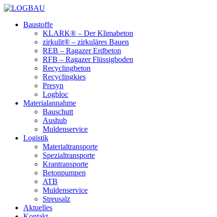
Baustoffe
KLARK® – Der Klimabeton
zirkulit® – zirkuläres Bauen
REB – Ragazer Erdbeton
RFB – Ragazer Flüssigboden
Recyclingbeton
Recyclingkies
Presyn
Logbloc
Materialannahme
Bauschutt
Aushub
Muldenservice
Logistik
Materialtransporte
Spezialtransporte
Krantransporte
Betonpumpen
ATB
Muldenservice
Streusalz
Aktuelles
Kontakt