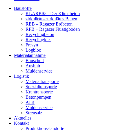
Baustoffe
KLARK® – Der Klimabeton
zirkulit® – zirkuläres Bauen
REB – Ragazer Erdbeton
RFB – Ragazer Flüssigboden
Recyclingbeton
Recyclingkies
Presyn
Logbloc
Materialannahme
Bauschutt
Aushub
Muldenservice
Logistik
Materialtransporte
Spezialtransporte
Krantransporte
Betonpumpen
ATB
Muldenservice
Streusalz
Aktuelles
Kontakt
Produktionsstandorte