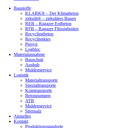
Baustoffe
KLARK® – Der Klimabeton
zirkulit® – zirkuläres Bauen
REB – Ragazer Erdbeton
RFB – Ragazer Flüssigboden
Recyclingbeton
Recyclingkies
Presyn
Logbloc
Materialannahme
Bauschutt
Aushub
Muldenservice
Logistik
Materialtransporte
Spezialtransporte
Krantransporte
Betonpumpen
ATB
Muldenservice
Streusalz
Aktuelles
Kontakt
Produktionsstandorte