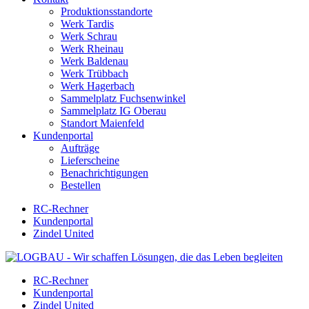
Produktionsstandorte
Werk Tardis
Werk Schrau
Werk Rheinau
Werk Baldenau
Werk Trübbach
Werk Hagerbach
Sammelplatz Fuchsenwinkel
Sammelplatz IG Oberau
Standort Maienfeld
Kundenportal
Aufträge
Lieferscheine
Benachrichtigungen
Bestellen
RC-Rechner
Kundenportal
Zindel United
RC-Rechner
Kundenportal
Zindel United