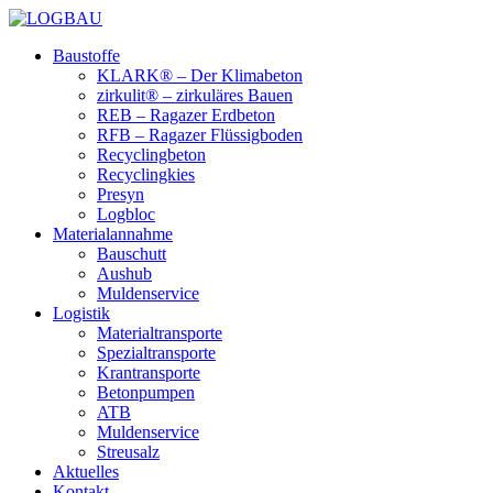
Baustoffe
KLARK® – Der Klimabeton
zirkulit® – zirkuläres Bauen
REB – Ragazer Erdbeton
RFB – Ragazer Flüssigboden
Recyclingbeton
Recyclingkies
Presyn
Logbloc
Materialannahme
Bauschutt
Aushub
Muldenservice
Logistik
Materialtransporte
Spezialtransporte
Krantransporte
Betonpumpen
ATB
Muldenservice
Streusalz
Aktuelles
Kontakt