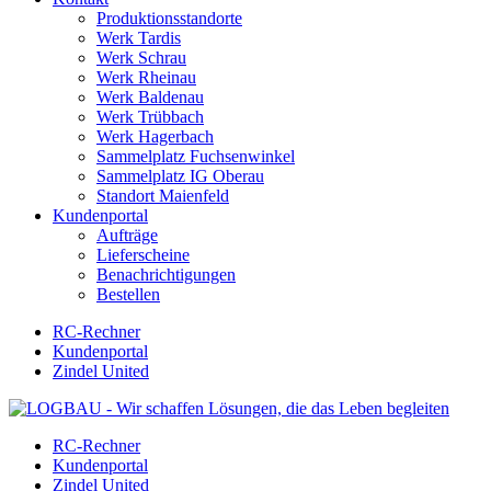
Produktionsstandorte
Werk Tardis
Werk Schrau
Werk Rheinau
Werk Baldenau
Werk Trübbach
Werk Hagerbach
Sammelplatz Fuchsenwinkel
Sammelplatz IG Oberau
Standort Maienfeld
Kundenportal
Aufträge
Lieferscheine
Benachrichtigungen
Bestellen
RC-Rechner
Kundenportal
Zindel United
RC-Rechner
Kundenportal
Zindel United