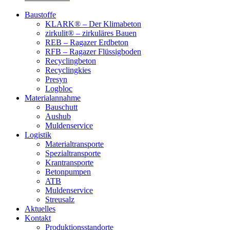
Baustoffe
KLARK® – Der Klimabeton
zirkulit® – zirkuläres Bauen
REB – Ragazer Erdbeton
RFB – Ragazer Flüssigboden
Recyclingbeton
Recyclingkies
Presyn
Logbloc
Materialannahme
Bauschutt
Aushub
Muldenservice
Logistik
Materialtransporte
Spezialtransporte
Krantransporte
Betonpumpen
ATB
Muldenservice
Streusalz
Aktuelles
Kontakt
Produktionsstandorte