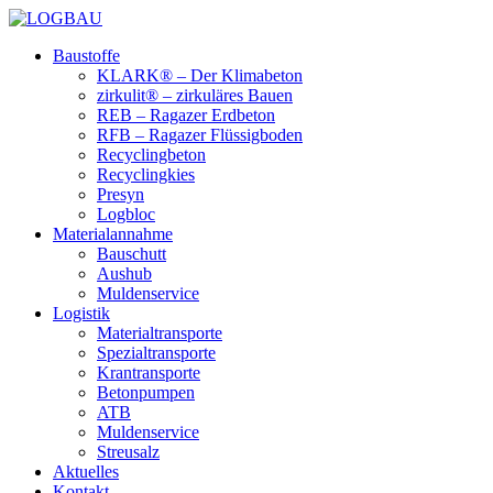
Baustoffe
KLARK® – Der Klimabeton
zirkulit® – zirkuläres Bauen
REB – Ragazer Erdbeton
RFB – Ragazer Flüssigboden
Recyclingbeton
Recyclingkies
Presyn
Logbloc
Materialannahme
Bauschutt
Aushub
Muldenservice
Logistik
Materialtransporte
Spezialtransporte
Krantransporte
Betonpumpen
ATB
Muldenservice
Streusalz
Aktuelles
Kontakt