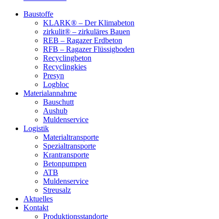
Baustoffe
KLARK® – Der Klimabeton
zirkulit® – zirkuläres Bauen
REB – Ragazer Erdbeton
RFB – Ragazer Flüssigboden
Recyclingbeton
Recyclingkies
Presyn
Logbloc
Materialannahme
Bauschutt
Aushub
Muldenservice
Logistik
Materialtransporte
Spezialtransporte
Krantransporte
Betonpumpen
ATB
Muldenservice
Streusalz
Aktuelles
Kontakt
Produktionsstandorte