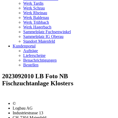
Werk Tardis
Werk Schrau
Werk Rheinau
Werk Baldenau
Werk Trübbach
Werk Hagerbach
Sammelplatz Fuchsenwinkel
Sammelplatz IG Oberau
Standort Maienfeld
Kundenportal
Aufträge
Lieferscheine
Benachrichtigungen
Bestellen
2023092010 LB Foto NB
Fischzuchtanlage Klosters
©
Logbau AG
Industriestrasse 13
CH-7304 Maienfeld