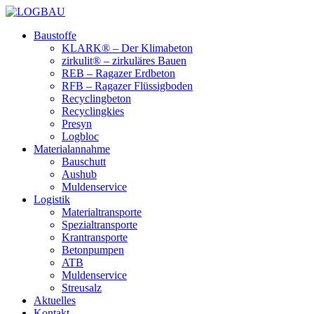
Baustoffe
KLARK® – Der Klimabeton
zirkulit® – zirkuläres Bauen
REB – Ragazer Erdbeton
RFB – Ragazer Flüssigboden
Recyclingbeton
Recyclingkies
Presyn
Logbloc
Materialannahme
Bauschutt
Aushub
Muldenservice
Logistik
Materialtransporte
Spezialtransporte
Krantransporte
Betonpumpen
ATB
Muldenservice
Streusalz
Aktuelles
Kontakt