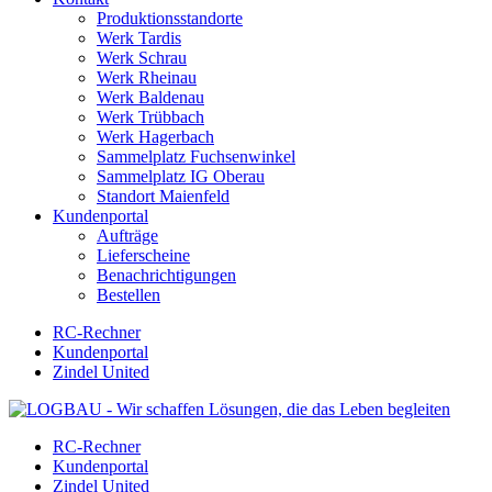
Produktionsstandorte
Werk Tardis
Werk Schrau
Werk Rheinau
Werk Baldenau
Werk Trübbach
Werk Hagerbach
Sammelplatz Fuchsenwinkel
Sammelplatz IG Oberau
Standort Maienfeld
Kundenportal
Aufträge
Lieferscheine
Benachrichtigungen
Bestellen
RC-Rechner
Kundenportal
Zindel United
RC-Rechner
Kundenportal
Zindel United