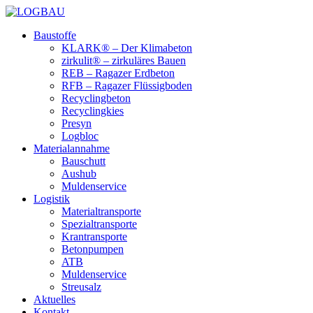
Baustoffe
KLARK® – Der Klimabeton
zirkulit® – zirkuläres Bauen
REB – Ragazer Erdbeton
RFB – Ragazer Flüssigboden
Recyclingbeton
Recyclingkies
Presyn
Logbloc
Materialannahme
Bauschutt
Aushub
Muldenservice
Logistik
Materialtransporte
Spezialtransporte
Krantransporte
Betonpumpen
ATB
Muldenservice
Streusalz
Aktuelles
Kontakt