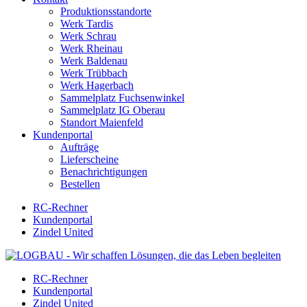
Produktionsstandorte
Werk Tardis
Werk Schrau
Werk Rheinau
Werk Baldenau
Werk Trübbach
Werk Hagerbach
Sammelplatz Fuchsenwinkel
Sammelplatz IG Oberau
Standort Maienfeld
Kundenportal
Aufträge
Lieferscheine
Benachrichtigungen
Bestellen
RC-Rechner
Kundenportal
Zindel United
RC-Rechner
Kundenportal
Zindel United