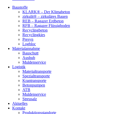
Baustoffe
KLARK® – Der Klimabeton
zirkulit® – zirkuläres Bauen
REB – Ragazer Erdbeton
RFB – Ragazer Flüssigboden
Recyclingbeton
Recyclingkies
Presyn
Logbloc
Materialannahme
Bauschutt
Aushub
Muldenservice
Logistik
Materialtransporte
Spezialtransporte
Krantransporte
Betonpumpen
ATB
Muldenservice
Streusalz
Aktuelles
Kontakt
Produktionsstandorte