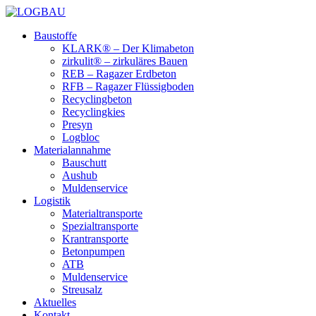
Baustoffe
KLARK® – Der Klimabeton
zirkulit® – zirkuläres Bauen
REB – Ragazer Erdbeton
RFB – Ragazer Flüssigboden
Recyclingbeton
Recyclingkies
Presyn
Logbloc
Materialannahme
Bauschutt
Aushub
Muldenservice
Logistik
Materialtransporte
Spezialtransporte
Krantransporte
Betonpumpen
ATB
Muldenservice
Streusalz
Aktuelles
Kontakt