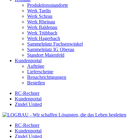
Produktionsstandorte
Werk Tardis
Werk Schrau
Werk Rheinau
Werk Baldenau
Werk Trübbach
Werk Hagerbach
Sammelplatz Fuchsenwinkel
Sammelplatz IG Oberau
Standort Maienfeld
Kundenportal
Aufträge
Lieferscheine
Benachrichtigungen
Bestellen
RC-Rechner
Kundenportal
Zindel United
RC-Rechner
Kundenportal
Zindel United