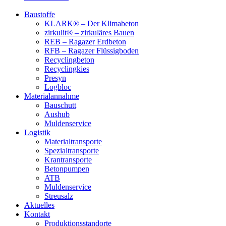
Baustoffe
KLARK® – Der Klimabeton
zirkulit® – zirkuläres Bauen
REB – Ragazer Erdbeton
RFB – Ragazer Flüssigboden
Recyclingbeton
Recyclingkies
Presyn
Logbloc
Materialannahme
Bauschutt
Aushub
Muldenservice
Logistik
Materialtransporte
Spezialtransporte
Krantransporte
Betonpumpen
ATB
Muldenservice
Streusalz
Aktuelles
Kontakt
Produktionsstandorte