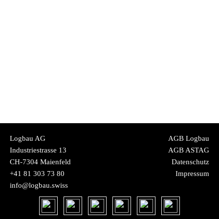
Logbau AG
AGB Logbau
Industriestrasse 13
AGB ASTAG
CH-7304 Maienfeld
Datenschutz
+41 81 303 73 80
Impressum
info@logbau.swiss