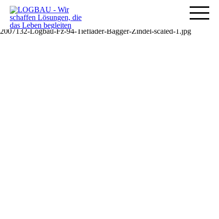
2007132-Logbau-Fz-94-Tieflader-Bagger-Zindel-scaled-1.jpg