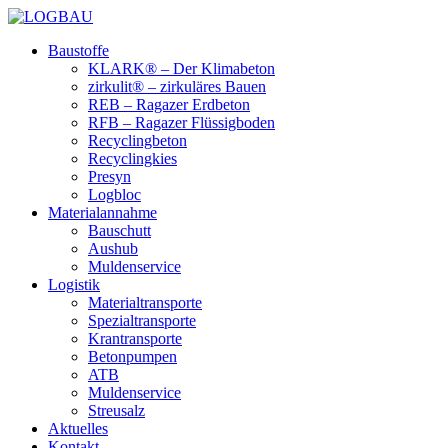
Baustoffe
KLARK® – Der Klimabeton
zirkulit® – zirkuläres Bauen
REB – Ragazer Erdbeton
RFB – Ragazer Flüssigboden
Recyclingbeton
Recyclingkies
Presyn
Logbloc
Materialannahme
Bauschutt
Aushub
Muldenservice
Logistik
Materialtransporte
Spezialtransporte
Krantransporte
Betonpumpen
ATB
Muldenservice
Streusalz
Aktuelles
Kontakt