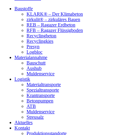
Baustoffe
KLARK® – Der Klimabeton
zirkulit® – zirkuläres Bauen
REB – Ragazer Erdbeton
RFB – Ragazer Flüssigboden
Recyclingbeton
Recyclingkies
Presyn
Logbloc
Materialannahme
Bauschutt
Aushub
Muldenservice
Logistik
Materialtransporte
Spezialtransporte
Krantransporte
Betonpumpen
ATB
Muldenservice
Streusalz
Aktuelles
Kontakt
Produktionsstandorte