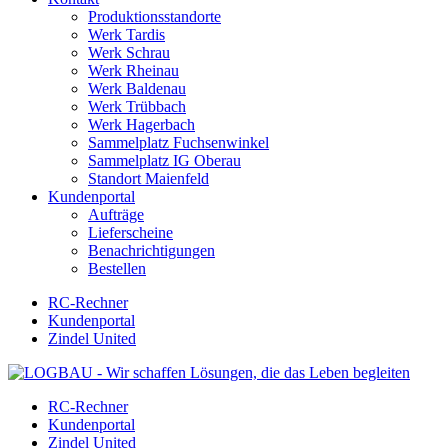
Produktionsstandorte
Werk Tardis
Werk Schrau
Werk Rheinau
Werk Baldenau
Werk Trübbach
Werk Hagerbach
Sammelplatz Fuchsenwinkel
Sammelplatz IG Oberau
Standort Maienfeld
Kundenportal
Aufträge
Lieferscheine
Benachrichtigungen
Bestellen
RC-Rechner
Kundenportal
Zindel United
RC-Rechner
Kundenportal
Zindel United