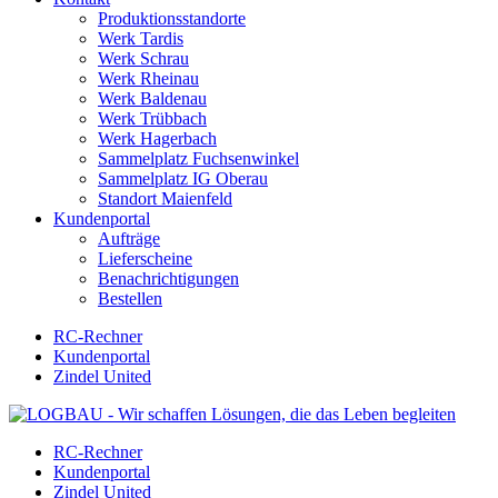
Produktionsstandorte
Werk Tardis
Werk Schrau
Werk Rheinau
Werk Baldenau
Werk Trübbach
Werk Hagerbach
Sammelplatz Fuchsenwinkel
Sammelplatz IG Oberau
Standort Maienfeld
Kundenportal
Aufträge
Lieferscheine
Benachrichtigungen
Bestellen
RC-Rechner
Kundenportal
Zindel United
RC-Rechner
Kundenportal
Zindel United