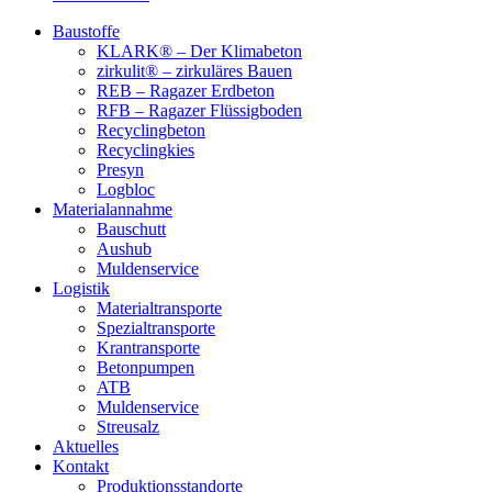
Baustoffe
KLARK® – Der Klimabeton
zirkulit® – zirkuläres Bauen
REB – Ragazer Erdbeton
RFB – Ragazer Flüssigboden
Recyclingbeton
Recyclingkies
Presyn
Logbloc
Materialannahme
Bauschutt
Aushub
Muldenservice
Logistik
Materialtransporte
Spezialtransporte
Krantransporte
Betonpumpen
ATB
Muldenservice
Streusalz
Aktuelles
Kontakt
Produktionsstandorte