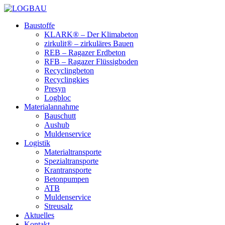
Baustoffe
KLARK® – Der Klimabeton
zirkulit® – zirkuläres Bauen
REB – Ragazer Erdbeton
RFB – Ragazer Flüssigboden
Recyclingbeton
Recyclingkies
Presyn
Logbloc
Materialannahme
Bauschutt
Aushub
Muldenservice
Logistik
Materialtransporte
Spezialtransporte
Krantransporte
Betonpumpen
ATB
Muldenservice
Streusalz
Aktuelles
Kontakt