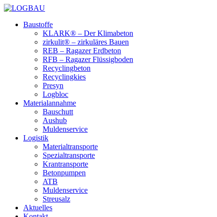
Baustoffe
KLARK® – Der Klimabeton
zirkulit® – zirkuläres Bauen
REB – Ragazer Erdbeton
RFB – Ragazer Flüssigboden
Recyclingbeton
Recyclingkies
Presyn
Logbloc
Materialannahme
Bauschutt
Aushub
Muldenservice
Logistik
Materialtransporte
Spezialtransporte
Krantransporte
Betonpumpen
ATB
Muldenservice
Streusalz
Aktuelles
Kontakt