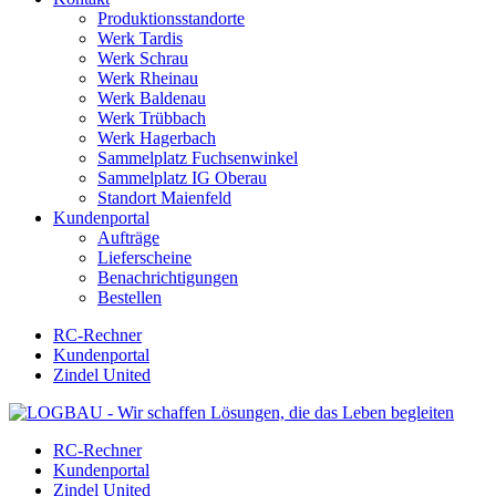
Produktionsstandorte
Werk Tardis
Werk Schrau
Werk Rheinau
Werk Baldenau
Werk Trübbach
Werk Hagerbach
Sammelplatz Fuchsenwinkel
Sammelplatz IG Oberau
Standort Maienfeld
Kundenportal
Aufträge
Lieferscheine
Benachrichtigungen
Bestellen
RC-Rechner
Kundenportal
Zindel United
RC-Rechner
Kundenportal
Zindel United