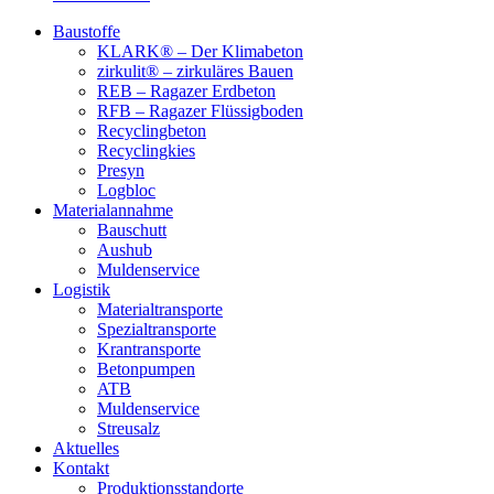
Baustoffe
KLARK® – Der Klimabeton
zirkulit® – zirkuläres Bauen
REB – Ragazer Erdbeton
RFB – Ragazer Flüssigboden
Recyclingbeton
Recyclingkies
Presyn
Logbloc
Materialannahme
Bauschutt
Aushub
Muldenservice
Logistik
Materialtransporte
Spezialtransporte
Krantransporte
Betonpumpen
ATB
Muldenservice
Streusalz
Aktuelles
Kontakt
Produktionsstandorte