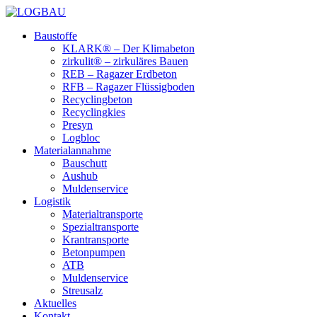
Baustoffe
KLARK® – Der Klimabeton
zirkulit® – zirkuläres Bauen
REB – Ragazer Erdbeton
RFB – Ragazer Flüssigboden
Recyclingbeton
Recyclingkies
Presyn
Logbloc
Materialannahme
Bauschutt
Aushub
Muldenservice
Logistik
Materialtransporte
Spezialtransporte
Krantransporte
Betonpumpen
ATB
Muldenservice
Streusalz
Aktuelles
Kontakt