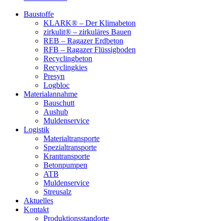
Baustoffe
KLARK® – Der Klimabeton
zirkulit® – zirkuläres Bauen
REB – Ragazer Erdbeton
RFB – Ragazer Flüssigboden
Recyclingbeton
Recyclingkies
Presyn
Logbloc
Materialannahme
Bauschutt
Aushub
Muldenservice
Logistik
Materialtransporte
Spezialtransporte
Krantransporte
Betonpumpen
ATB
Muldenservice
Streusalz
Aktuelles
Kontakt
Produktionsstandorte