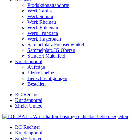
Produktionsstandorte
Werk Tardis
Werk Schrau
Werk Rheinau
Werk Baldenau
Werk Trübbach
Werk Hagerbach
Sammelplatz Fuchsenwinkel
Sammelplatz IG Oberau
Standort Maienfeld
Kundenportal
Aufträge
Lieferscheine
Benachrichtigungen
Bestellen
RC-Rechner
Kundenportal
Zindel United
RC-Rechner
Kundenportal
Zindel United