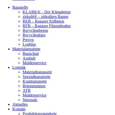
Baustoffe
KLARK® – Der Klimabeton
zirkulit® – zirkuläres Bauen
REB – Ragazer Erdbeton
RFB – Ragazer Flüssigboden
Recyclingbeton
Recyclingkies
Presyn
Logbloc
Materialannahme
Bauschutt
Aushub
Muldenservice
Logistik
Materialtransporte
Spezialtransporte
Krantransporte
Betonpumpen
ATB
Muldenservice
Streusalz
Aktuelles
Kontakt
Produktionsstandorte