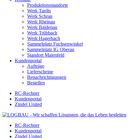
Produktionsstandorte
Werk Tardis
Werk Schrau
Werk Rheinau
Werk Baldenau
Werk Trübbach
Werk Hagerbach
Sammelplatz Fuchsenwinkel
Sammelplatz IG Oberau
Standort Maienfeld
Kundenportal
Aufträge
Lieferscheine
Benachrichtigungen
Bestellen
RC-Rechner
Kundenportal
Zindel United
RC-Rechner
Kundenportal
Zindel United