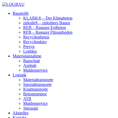
Baustoffe
KLARK® – Der Klimabeton
zirkulit® – zirkuläres Bauen
REB – Ragazer Erdbeton
RFB – Ragazer Flüssigboden
Recyclingbeton
Recyclingkies
Presyn
Logbloc
Materialannahme
Bauschutt
Aushub
Muldenservice
Logistik
Materialtransporte
Spezialtransporte
Krantransporte
Betonpumpen
ATB
Muldenservice
Streusalz
Aktuelles
Kontakt