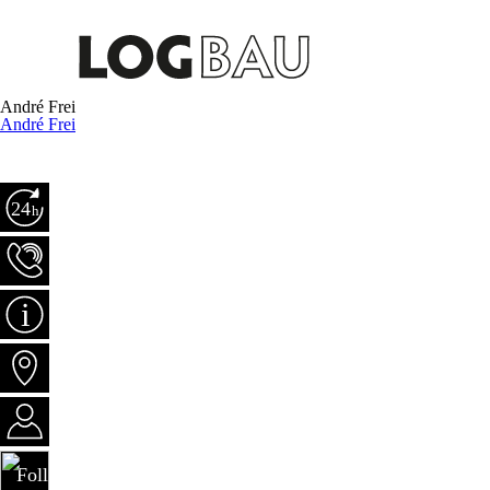
André Frei
André Frei
Notfall +41 79 681 15 30
Tel +41 81 303 73 80
Aktuelles
Standorte
Jobs
Follow us