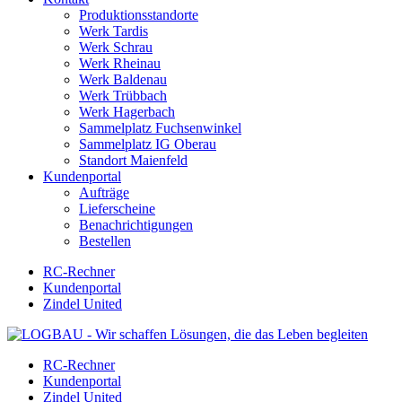
Produktionsstandorte
Werk Tardis
Werk Schrau
Werk Rheinau
Werk Baldenau
Werk Trübbach
Werk Hagerbach
Sammelplatz Fuchsenwinkel
Sammelplatz IG Oberau
Standort Maienfeld
Kundenportal
Aufträge
Lieferscheine
Benachrichtigungen
Bestellen
RC-Rechner
Kundenportal
Zindel United
RC-Rechner
Kundenportal
Zindel United