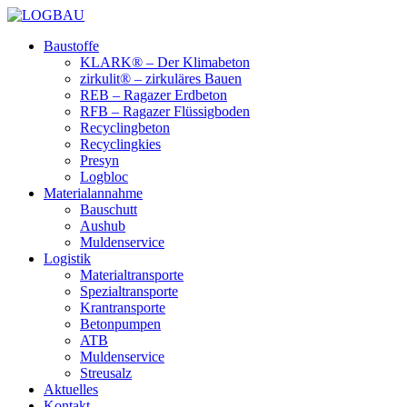
Baustoffe
KLARK® – Der Klimabeton
zirkulit® – zirkuläres Bauen
REB – Ragazer Erdbeton
RFB – Ragazer Flüssigboden
Recyclingbeton
Recyclingkies
Presyn
Logbloc
Materialannahme
Bauschutt
Aushub
Muldenservice
Logistik
Materialtransporte
Spezialtransporte
Krantransporte
Betonpumpen
ATB
Muldenservice
Streusalz
Aktuelles
Kontakt