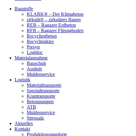
Baustoffe
KLARK® – Der Klimabeton
zirkulit® – zirkuläres Bauen
REB – Ragazer Erdbeton
RFB – Ragazer Flüssigboden
Recyclingbeton
Recyclingkies
Presyn
Logbloc
Materialannahme
Bauschutt
Aushub
Muldenservice
Logistik
Materialtransporte
Spezialtransporte
Krantransporte
Betonpumpen
ATB
Muldenservice
Streusalz
Aktuelles
Kontakt
Produktionsstandorte