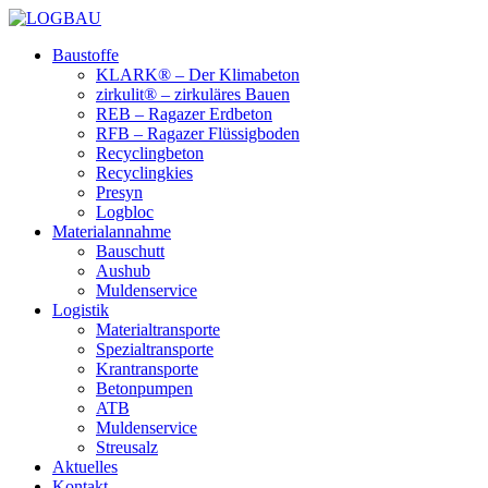
Baustoffe
KLARK® – Der Klimabeton
zirkulit® – zirkuläres Bauen
REB – Ragazer Erdbeton
RFB – Ragazer Flüssigboden
Recyclingbeton
Recyclingkies
Presyn
Logbloc
Materialannahme
Bauschutt
Aushub
Muldenservice
Logistik
Materialtransporte
Spezialtransporte
Krantransporte
Betonpumpen
ATB
Muldenservice
Streusalz
Aktuelles
Kontakt