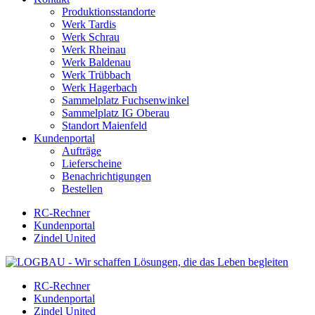
Produktionsstandorte
Werk Tardis
Werk Schrau
Werk Rheinau
Werk Baldenau
Werk Trübbach
Werk Hagerbach
Sammelplatz Fuchsenwinkel
Sammelplatz IG Oberau
Standort Maienfeld
Kundenportal
Aufträge
Lieferscheine
Benachrichtigungen
Bestellen
RC-Rechner
Kundenportal
Zindel United
RC-Rechner
Kundenportal
Zindel United