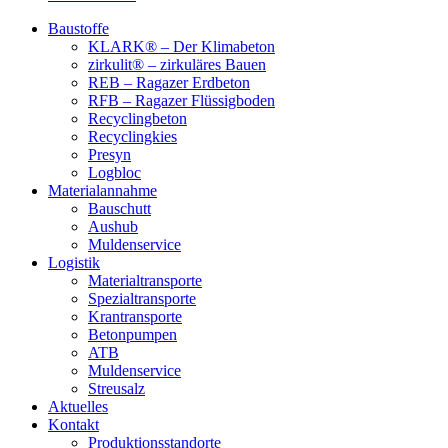
Baustoffe
KLARK® – Der Klimabeton
zirkulit® – zirkuläres Bauen
REB – Ragazer Erdbeton
RFB – Ragazer Flüssigboden
Recyclingbeton
Recyclingkies
Presyn
Logbloc
Materialannahme
Bauschutt
Aushub
Muldenservice
Logistik
Materialtransporte
Spezialtransporte
Krantransporte
Betonpumpen
ATB
Muldenservice
Streusalz
Aktuelles
Kontakt
Produktionsstandorte