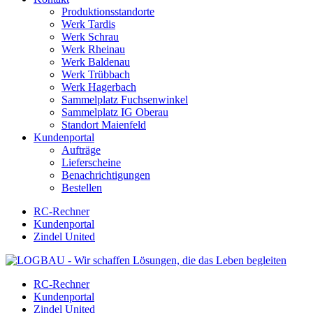
Produktionsstandorte
Werk Tardis
Werk Schrau
Werk Rheinau
Werk Baldenau
Werk Trübbach
Werk Hagerbach
Sammelplatz Fuchsenwinkel
Sammelplatz IG Oberau
Standort Maienfeld
Kundenportal
Aufträge
Lieferscheine
Benachrichtigungen
Bestellen
RC-Rechner
Kundenportal
Zindel United
RC-Rechner
Kundenportal
Zindel United