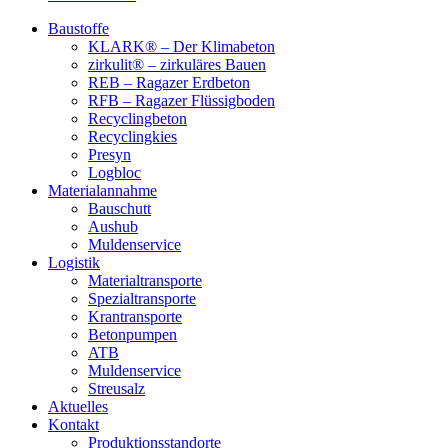
Baustoffe
KLARK® – Der Klimabeton
zirkulit® – zirkuläres Bauen
REB – Ragazer Erdbeton
RFB – Ragazer Flüssigboden
Recyclingbeton
Recyclingkies
Presyn
Logbloc
Materialannahme
Bauschutt
Aushub
Muldenservice
Logistik
Materialtransporte
Spezialtransporte
Krantransporte
Betonpumpen
ATB
Muldenservice
Streusalz
Aktuelles
Kontakt
Produktionsstandorte