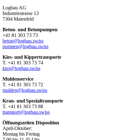
Logbau AG
Industriestrasse 13
7304 Maienfeld
Beton- und Betonpumpen
+41 81 303 73 73
beton@logbau.swiss
pumpen@logbau.swiss
Kies- und Kippertransporte
T. +41 81 303 73 74
kies@logbau.swiss
Muldenservice
T. +41 81 303 73 72
mulden@logbau.swiss
Kran- und Spezialtransporte
T. +41 81 303 73 88
transport@logbau.swiss
Öffnungszeiten Disposition
April-Oktober:
Montag bis Freitag
7.00 bis 11.45 Uhr