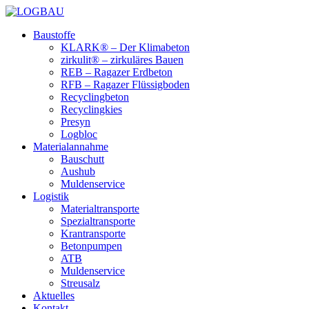
Baustoffe
KLARK® – Der Klimabeton
zirkulit® – zirkuläres Bauen
REB – Ragazer Erdbeton
RFB – Ragazer Flüssigboden
Recyclingbeton
Recyclingkies
Presyn
Logbloc
Materialannahme
Bauschutt
Aushub
Muldenservice
Logistik
Materialtransporte
Spezialtransporte
Krantransporte
Betonpumpen
ATB
Muldenservice
Streusalz
Aktuelles
Kontakt