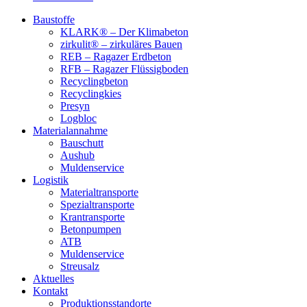
Baustoffe
KLARK® – Der Klimabeton
zirkulit® – zirkuläres Bauen
REB – Ragazer Erdbeton
RFB – Ragazer Flüssigboden
Recyclingbeton
Recyclingkies
Presyn
Logbloc
Materialannahme
Bauschutt
Aushub
Muldenservice
Logistik
Materialtransporte
Spezialtransporte
Krantransporte
Betonpumpen
ATB
Muldenservice
Streusalz
Aktuelles
Kontakt
Produktionsstandorte