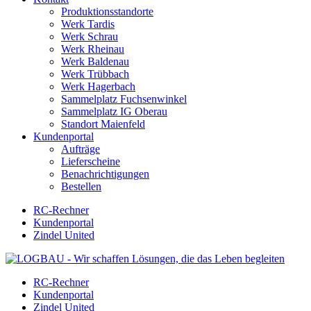
Produktionsstandorte
Werk Tardis
Werk Schrau
Werk Rheinau
Werk Baldenau
Werk Trübbach
Werk Hagerbach
Sammelplatz Fuchsenwinkel
Sammelplatz IG Oberau
Standort Maienfeld
Kundenportal
Aufträge
Lieferscheine
Benachrichtigungen
Bestellen
RC-Rechner
Kundenportal
Zindel United
RC-Rechner
Kundenportal
Zindel United