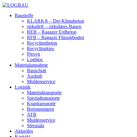
Baustoffe
KLARK® – Der Klimabeton
zirkulit® – zirkuläres Bauen
REB – Ragazer Erdbeton
RFB – Ragazer Flüssigboden
Recyclingbeton
Recyclingkies
Presyn
Logbloc
Materialannahme
Bauschutt
Aushub
Muldenservice
Logistik
Materialtransporte
Spezialtransporte
Krantransporte
Betonpumpen
ATB
Muldenservice
Streusalz
Aktuelles
Kontakt