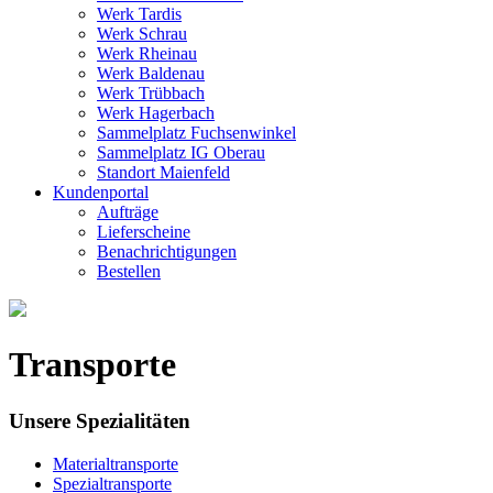
Werk Tardis
Werk Schrau
Werk Rheinau
Werk Baldenau
Werk Trübbach
Werk Hagerbach
Sammelplatz Fuchsenwinkel
Sammelplatz IG Oberau
Standort Maienfeld
Kundenportal
Aufträge
Lieferscheine
Benachrichtigungen
Bestellen
Transporte
Unsere Spezialitäten
Materialtransporte
Spezialtransporte