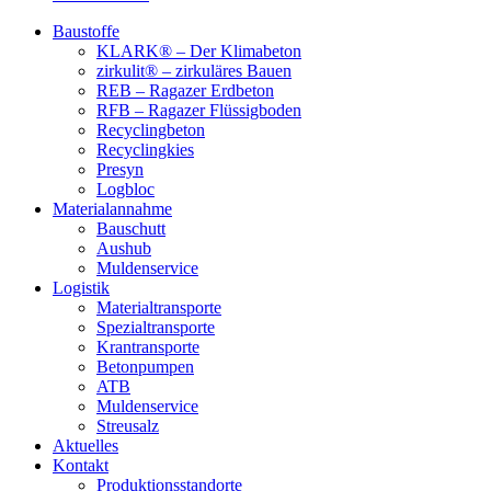
Baustoffe
KLARK® – Der Klimabeton
zirkulit® – zirkuläres Bauen
REB – Ragazer Erdbeton
RFB – Ragazer Flüssigboden
Recyclingbeton
Recyclingkies
Presyn
Logbloc
Materialannahme
Bauschutt
Aushub
Muldenservice
Logistik
Materialtransporte
Spezialtransporte
Krantransporte
Betonpumpen
ATB
Muldenservice
Streusalz
Aktuelles
Kontakt
Produktionsstandorte