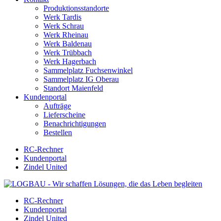
Produktionsstandorte
Werk Tardis
Werk Schrau
Werk Rheinau
Werk Baldenau
Werk Trübbach
Werk Hagerbach
Sammelplatz Fuchsenwinkel
Sammelplatz IG Oberau
Standort Maienfeld
Kundenportal
Aufträge
Lieferscheine
Benachrichtigungen
Bestellen
RC-Rechner
Kundenportal
Zindel United
RC-Rechner
Kundenportal
Zindel United