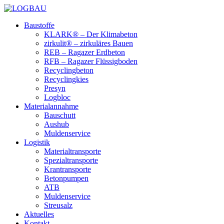
Baustoffe
KLARK® – Der Klimabeton
zirkulit® – zirkuläres Bauen
REB – Ragazer Erdbeton
RFB – Ragazer Flüssigboden
Recyclingbeton
Recyclingkies
Presyn
Logbloc
Materialannahme
Bauschutt
Aushub
Muldenservice
Logistik
Materialtransporte
Spezialtransporte
Krantransporte
Betonpumpen
ATB
Muldenservice
Streusalz
Aktuelles
Kontakt