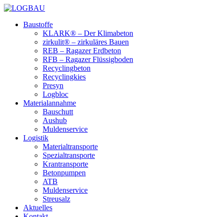
Baustoffe
KLARK® – Der Klimabeton
zirkulit® – zirkuläres Bauen
REB – Ragazer Erdbeton
RFB – Ragazer Flüssigboden
Recyclingbeton
Recyclingkies
Presyn
Logbloc
Materialannahme
Bauschutt
Aushub
Muldenservice
Logistik
Materialtransporte
Spezialtransporte
Krantransporte
Betonpumpen
ATB
Muldenservice
Streusalz
Aktuelles
Kontakt