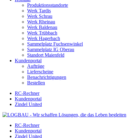
Produktionsstandorte
Werk Tardis
Werk Schrau
Werk Rheinau
Werk Baldenau
Werk Trübbach
Werk Hagerbach
Sammelplatz Fuchsenwinkel
Sammelplatz IG Oberau
Standort Maienfeld
Kundenportal
Aufträge
Lieferscheine
Benachrichtigungen
Bestellen
RC-Rechner
Kundenportal
Zindel United
RC-Rechner
Kundenportal
Zindel United