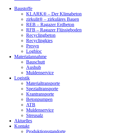
Baustoffe
KLARK® – Der Klimabeton
zirkulit® – zirkuläres Bauen
REB – Ragazer Erdbeton
RFB – Ragazer Flüssigboden
Recyclingbeton
Recyclingkies
Presyn
Logbloc
Materialannahme
Bauschutt
Aushub
Muldenservice
Logistik
Materialtransporte
Spezialtransporte
Krantransporte
Betonpumpen
ATB
Muldenservice
Streusalz
Aktuelles
Kontakt
Produktionsstandorte