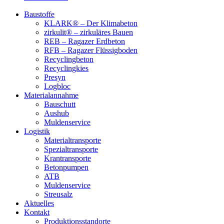
Baustoffe
KLARK® – Der Klimabeton
zirkulit® – zirkuläres Bauen
REB – Ragazer Erdbeton
RFB – Ragazer Flüssigboden
Recyclingbeton
Recyclingkies
Presyn
Logbloc
Materialannahme
Bauschutt
Aushub
Muldenservice
Logistik
Materialtransporte
Spezialtransporte
Krantransporte
Betonpumpen
ATB
Muldenservice
Streusalz
Aktuelles
Kontakt
Produktionsstandorte