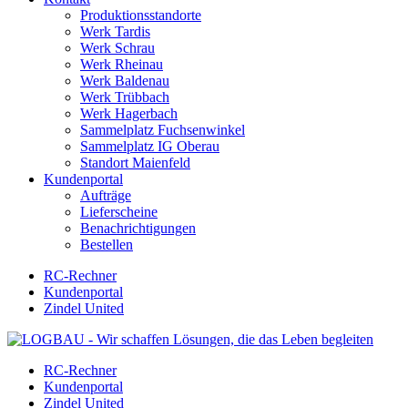
Produktionsstandorte
Werk Tardis
Werk Schrau
Werk Rheinau
Werk Baldenau
Werk Trübbach
Werk Hagerbach
Sammelplatz Fuchsenwinkel
Sammelplatz IG Oberau
Standort Maienfeld
Kundenportal
Aufträge
Lieferscheine
Benachrichtigungen
Bestellen
RC-Rechner
Kundenportal
Zindel United
RC-Rechner
Kundenportal
Zindel United