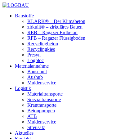
Baustoffe
KLARK® – Der Klimabeton
zirkulit® – zirkuläres Bauen
REB – Ragazer Erdbeton
RFB – Ragazer Flüssigboden
Recyclingbeton
Recyclingkies
Presyn
Logbloc
Materialannahme
Bauschutt
Aushub
Muldenservice
Logistik
Materialtransporte
Spezialtransporte
Krantransporte
Betonpumpen
ATB
Muldenservice
Streusalz
Aktuelles
Kontakt