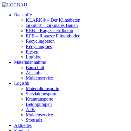
Baustoffe
KLARK® – Der Klimabeton
zirkulit® – zirkuläres Bauen
REB – Ragazer Erdbeton
RFB – Ragazer Flüssigboden
Recyclingbeton
Recyclingkies
Presyn
Logbloc
Materialannahme
Bauschutt
Aushub
Muldenservice
Logistik
Materialtransporte
Spezialtransporte
Krantransporte
Betonpumpen
ATB
Muldenservice
Streusalz
Aktuelles
Kontakt