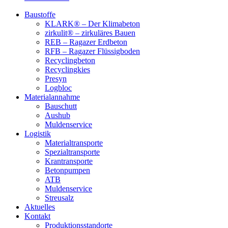
Baustoffe
KLARK® – Der Klimabeton
zirkulit® – zirkuläres Bauen
REB – Ragazer Erdbeton
RFB – Ragazer Flüssigboden
Recyclingbeton
Recyclingkies
Presyn
Logbloc
Materialannahme
Bauschutt
Aushub
Muldenservice
Logistik
Materialtransporte
Spezialtransporte
Krantransporte
Betonpumpen
ATB
Muldenservice
Streusalz
Aktuelles
Kontakt
Produktionsstandorte