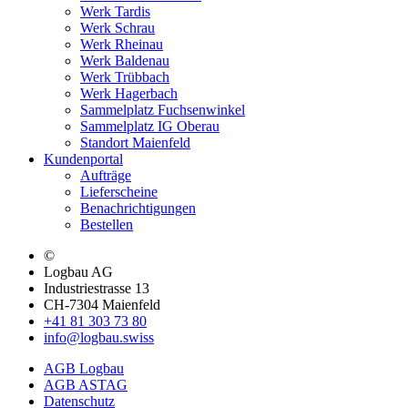
Werk Tardis
Werk Schrau
Werk Rheinau
Werk Baldenau
Werk Trübbach
Werk Hagerbach
Sammelplatz Fuchsenwinkel
Sammelplatz IG Oberau
Standort Maienfeld
Kundenportal
Aufträge
Lieferscheine
Benachrichtigungen
Bestellen
©
Logbau AG
Industriestrasse 13
CH-7304 Maienfeld
+41 81 303 73 80
info@logbau.swiss
AGB Logbau
AGB ASTAG
Datenschutz