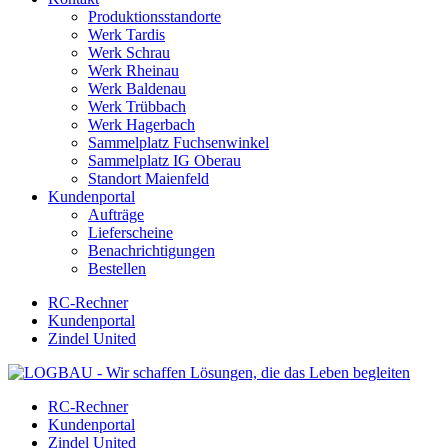
Produktionsstandorte
Werk Tardis
Werk Schrau
Werk Rheinau
Werk Baldenau
Werk Trübbach
Werk Hagerbach
Sammelplatz Fuchsenwinkel
Sammelplatz IG Oberau
Standort Maienfeld
Kundenportal
Aufträge
Lieferscheine
Benachrichtigungen
Bestellen
RC-Rechner
Kundenportal
Zindel United
RC-Rechner
Kundenportal
Zindel United