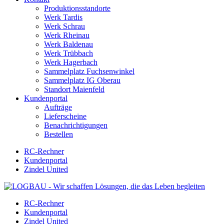
Produktionsstandorte
Werk Tardis
Werk Schrau
Werk Rheinau
Werk Baldenau
Werk Trübbach
Werk Hagerbach
Sammelplatz Fuchsenwinkel
Sammelplatz IG Oberau
Standort Maienfeld
Kundenportal
Aufträge
Lieferscheine
Benachrichtigungen
Bestellen
RC-Rechner
Kundenportal
Zindel United
RC-Rechner
Kundenportal
Zindel United