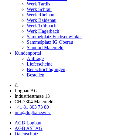
Werk Tardis
Werk Schrau
Werk Rheinau
Werk Baldenau
Werk Trübbach
Werk Hagerbach
Sammelplatz Fuchsenwinkel
Sammelplatz IG Oberau
Standort Maienfeld
Kundenportal
Aufträge
Lieferscheine
Benachrichtigungen
Bestellen
©
Logbau AG
Industriestrasse 13
CH-7304 Maienfeld
+41 81 303 73 80
info@logbau.swiss
AGB Logbau
AGB ASTAG
Datenschutz