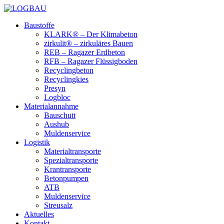
Baustoffe
KLARK® – Der Klimabeton
zirkulit® – zirkuläres Bauen
REB – Ragazer Erdbeton
RFB – Ragazer Flüssigboden
Recyclingbeton
Recyclingkies
Presyn
Logbloc
Materialannahme
Bauschutt
Aushub
Muldenservice
Logistik
Materialtransporte
Spezialtransporte
Krantransporte
Betonpumpen
ATB
Muldenservice
Streusalz
Aktuelles
Kontakt