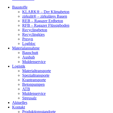
Baustoffe
KLARK® – Der Klimabeton
zirkulit® – zirkuläres Bauen
REB – Ragazer Erdbeton
RFB – Ragazer Flüssigboden
Recyclingbeton
Recyclingkies
Presyn
Logbloc
Materialannahme
Bauschutt
Aushub
Muldenservice
Logistik
Materialtransporte
Spezialtransporte
Krantransporte
Betonpumpen
ATB
Muldenservice
Streusalz
Aktuelles
Kontakt
Produktionsstandorte