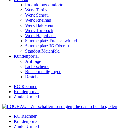
Produktionsstandorte
Werk Tardis
Werk Schrau
Werk Rheinau
Werk Baldenau
Werk Trübbach
Werk Hagerbach
Sammelplatz Fuchsenwinkel
Sammelplatz IG Oberau
Standort Maienfeld
Kundenportal
Aufträge
Lieferscheine
Benachrichtigungen
Bestellen
RC-Rechner
Kundenportal
Zindel United
RC-Rechner
Kundenportal
Zindel United