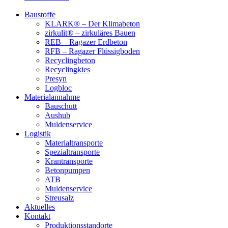
Baustoffe
KLARK® – Der Klimabeton
zirkulit® – zirkuläres Bauen
REB – Ragazer Erdbeton
RFB – Ragazer Flüssigboden
Recyclingbeton
Recyclingkies
Presyn
Logbloc
Materialannahme
Bauschutt
Aushub
Muldenservice
Logistik
Materialtransporte
Spezialtransporte
Krantransporte
Betonpumpen
ATB
Muldenservice
Streusalz
Aktuelles
Kontakt
Produktionsstandorte