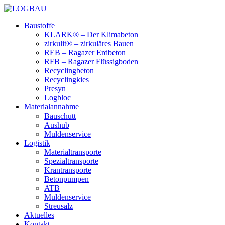
Baustoffe
KLARK® – Der Klimabeton
zirkulit® – zirkuläres Bauen
REB – Ragazer Erdbeton
RFB – Ragazer Flüssigboden
Recyclingbeton
Recyclingkies
Presyn
Logbloc
Materialannahme
Bauschutt
Aushub
Muldenservice
Logistik
Materialtransporte
Spezialtransporte
Krantransporte
Betonpumpen
ATB
Muldenservice
Streusalz
Aktuelles
Kontakt