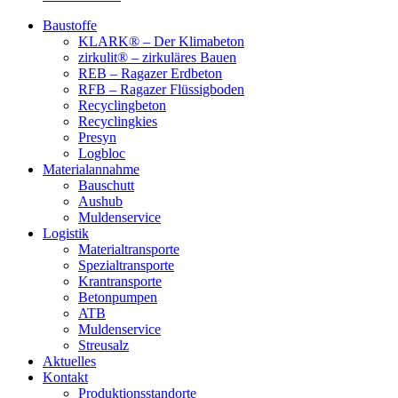
Baustoffe
KLARK® – Der Klimabeton
zirkulit® – zirkuläres Bauen
REB – Ragazer Erdbeton
RFB – Ragazer Flüssigboden
Recyclingbeton
Recyclingkies
Presyn
Logbloc
Materialannahme
Bauschutt
Aushub
Muldenservice
Logistik
Materialtransporte
Spezialtransporte
Krantransporte
Betonpumpen
ATB
Muldenservice
Streusalz
Aktuelles
Kontakt
Produktionsstandorte