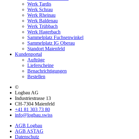
Werk Tardis
Werk Schrau
Werk Rheinau
Werk Baldenau
Werk Trübbach
Werk Hagerbach
Sammelplatz Fuchsenwinkel
Sammelplatz IG Oberau
Standort Maienfeld
Kundenportal
Aufträge
Lieferscheine
Benachrichtigungen
Bestellen
©
Logbau AG
Industriestrasse 13
CH-7304 Maienfeld
+41 81 303 73 80
info@logbau.swiss
AGB Logbau
AGB ASTAG
Datenschutz