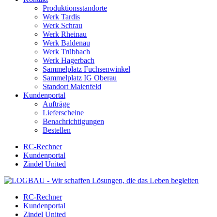
Produktionsstandorte
Werk Tardis
Werk Schrau
Werk Rheinau
Werk Baldenau
Werk Trübbach
Werk Hagerbach
Sammelplatz Fuchsenwinkel
Sammelplatz IG Oberau
Standort Maienfeld
Kundenportal
Aufträge
Lieferscheine
Benachrichtigungen
Bestellen
RC-Rechner
Kundenportal
Zindel United
RC-Rechner
Kundenportal
Zindel United