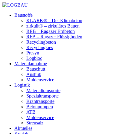
Baustoffe
KLARK® – Der Klimabeton
zirkulit® – zirkuläres Bauen
REB – Ragazer Erdbeton
RFB – Ragazer Flüssigboden
Recyclingbeton
Recyclingkies
Presyn
Logbloc
Materialannahme
Bauschutt
Aushub
Muldenservice
Logistik
Materialtransporte
Spezialtransporte
Krantransporte
Betonpumpen
ATB
Muldenservice
Streusalz
Aktuelles
Kontakt