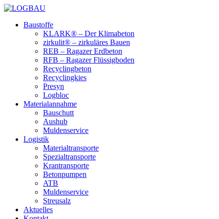
Baustoffe
KLARK® – Der Klimabeton
zirkulit® – zirkuläres Bauen
REB – Ragazer Erdbeton
RFB – Ragazer Flüssigboden
Recyclingbeton
Recyclingkies
Presyn
Logbloc
Materialannahme
Bauschutt
Aushub
Muldenservice
Logistik
Materialtransporte
Spezialtransporte
Krantransporte
Betonpumpen
ATB
Muldenservice
Streusalz
Aktuelles
Kontakt