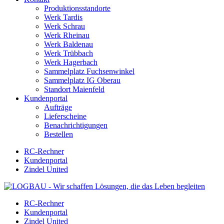
Produktionsstandorte
Werk Tardis
Werk Schrau
Werk Rheinau
Werk Baldenau
Werk Trübbach
Werk Hagerbach
Sammelplatz Fuchsenwinkel
Sammelplatz IG Oberau
Standort Maienfeld
Kundenportal
Aufträge
Lieferscheine
Benachrichtigungen
Bestellen
RC-Rechner
Kundenportal
Zindel United
RC-Rechner
Kundenportal
Zindel United