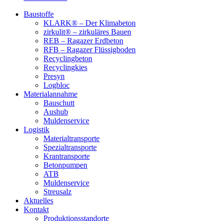
Baustoffe
KLARK® – Der Klimabeton
zirkulit® – zirkuläres Bauen
REB – Ragazer Erdbeton
RFB – Ragazer Flüssigboden
Recyclingbeton
Recyclingkies
Presyn
Logbloc
Materialannahme
Bauschutt
Aushub
Muldenservice
Logistik
Materialtransporte
Spezialtransporte
Krantransporte
Betonpumpen
ATB
Muldenservice
Streusalz
Aktuelles
Kontakt
Produktionsstandorte