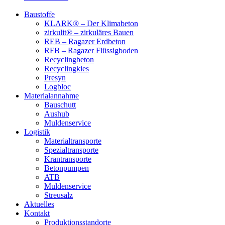
Baustoffe
KLARK® – Der Klimabeton
zirkulit® – zirkuläres Bauen
REB – Ragazer Erdbeton
RFB – Ragazer Flüssigboden
Recyclingbeton
Recyclingkies
Presyn
Logbloc
Materialannahme
Bauschutt
Aushub
Muldenservice
Logistik
Materialtransporte
Spezialtransporte
Krantransporte
Betonpumpen
ATB
Muldenservice
Streusalz
Aktuelles
Kontakt
Produktionsstandorte