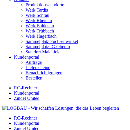
Produktionsstandorte
Werk Tardis
Werk Schrau
Werk Rheinau
Werk Baldenau
Werk Trübbach
Werk Hagerbach
Sammelplatz Fuchsenwinkel
Sammelplatz IG Oberau
Standort Maienfeld
Kundenportal
Aufträge
Lieferscheine
Benachrichtigungen
Bestellen
RC-Rechner
Kundenportal
Zindel United
RC-Rechner
Kundenportal
Zindel United