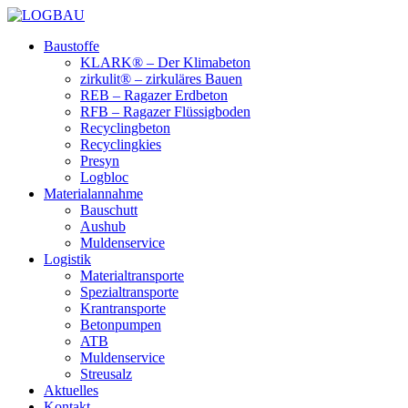
Baustoffe
KLARK® – Der Klimabeton
zirkulit® – zirkuläres Bauen
REB – Ragazer Erdbeton
RFB – Ragazer Flüssigboden
Recyclingbeton
Recyclingkies
Presyn
Logbloc
Materialannahme
Bauschutt
Aushub
Muldenservice
Logistik
Materialtransporte
Spezialtransporte
Krantransporte
Betonpumpen
ATB
Muldenservice
Streusalz
Aktuelles
Kontakt