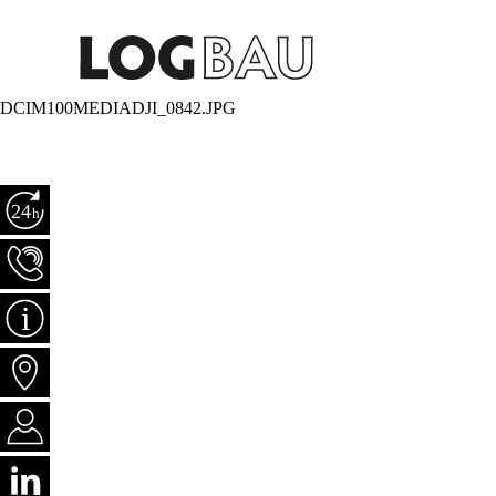
DCIM100MEDIADJI_0842.JPG
Notfall +41 79 681 15 30
Tel +41 81 303 73 80
Aktuelles
Standorte
Jobs
Follow us