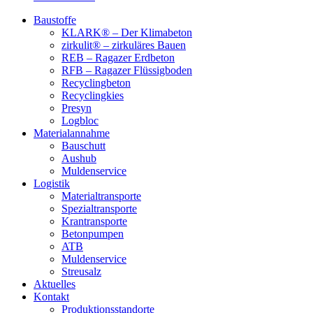
Baustoffe
KLARK® – Der Klimabeton
zirkulit® – zirkuläres Bauen
REB – Ragazer Erdbeton
RFB – Ragazer Flüssigboden
Recyclingbeton
Recyclingkies
Presyn
Logbloc
Materialannahme
Bauschutt
Aushub
Muldenservice
Logistik
Materialtransporte
Spezialtransporte
Krantransporte
Betonpumpen
ATB
Muldenservice
Streusalz
Aktuelles
Kontakt
Produktionsstandorte