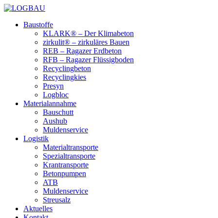
Baustoffe
KLARK® – Der Klimabeton
zirkulit® – zirkuläres Bauen
REB – Ragazer Erdbeton
RFB – Ragazer Flüssigboden
Recyclingbeton
Recyclingkies
Presyn
Logbloc
Materialannahme
Bauschutt
Aushub
Muldenservice
Logistik
Materialtransporte
Spezialtransporte
Krantransporte
Betonpumpen
ATB
Muldenservice
Streusalz
Aktuelles
Kontakt