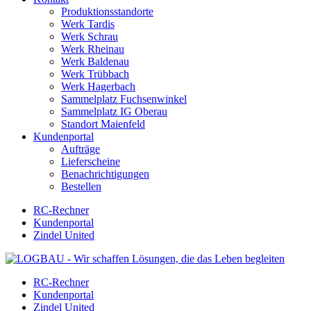
Produktionsstandorte
Werk Tardis
Werk Schrau
Werk Rheinau
Werk Baldenau
Werk Trübbach
Werk Hagerbach
Sammelplatz Fuchsenwinkel
Sammelplatz IG Oberau
Standort Maienfeld
Kundenportal
Aufträge
Lieferscheine
Benachrichtigungen
Bestellen
RC-Rechner
Kundenportal
Zindel United
RC-Rechner
Kundenportal
Zindel United