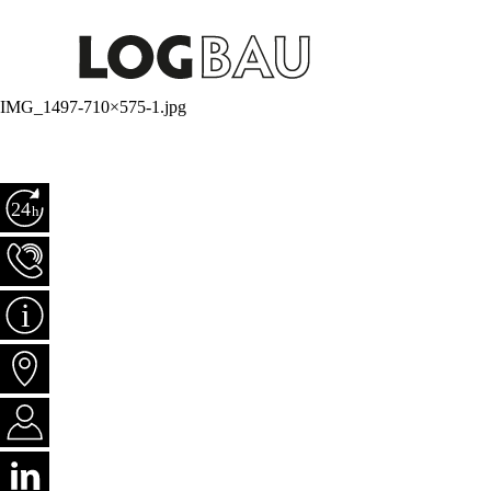
IMG_1497-710×575-1.jpg
Notfall +41 79 681 15 30
Tel +41 81 303 73 80
Aktuelles
Standorte
Jobs
Follow us