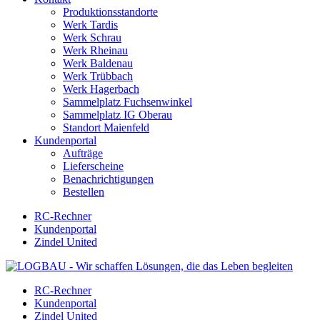
Produktionsstandorte
Werk Tardis
Werk Schrau
Werk Rheinau
Werk Baldenau
Werk Trübbach
Werk Hagerbach
Sammelplatz Fuchsenwinkel
Sammelplatz IG Oberau
Standort Maienfeld
Kundenportal
Aufträge
Lieferscheine
Benachrichtigungen
Bestellen
RC-Rechner
Kundenportal
Zindel United
RC-Rechner
Kundenportal
Zindel United