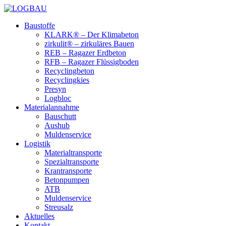
Baustoffe
KLARK® – Der Klimabeton
zirkulit® – zirkuläres Bauen
REB – Ragazer Erdbeton
RFB – Ragazer Flüssigboden
Recyclingbeton
Recyclingkies
Presyn
Logbloc
Materialannahme
Bauschutt
Aushub
Muldenservice
Logistik
Materialtransporte
Spezialtransporte
Krantransporte
Betonpumpen
ATB
Muldenservice
Streusalz
Aktuelles
Kontakt