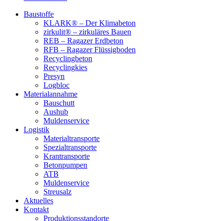
Baustoffe
KLARK® – Der Klimabeton
zirkulit® – zirkuläres Bauen
REB – Ragazer Erdbeton
RFB – Ragazer Flüssigboden
Recyclingbeton
Recyclingkies
Presyn
Logbloc
Materialannahme
Bauschutt
Aushub
Muldenservice
Logistik
Materialtransporte
Spezialtransporte
Krantransporte
Betonpumpen
ATB
Muldenservice
Streusalz
Aktuelles
Kontakt
Produktionsstandorte