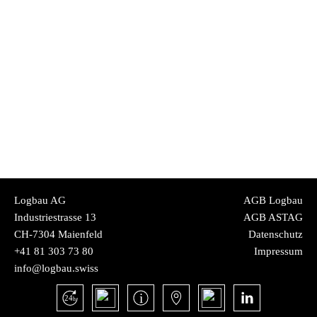
Logbau AG
AGB Logbau
Industriestrasse 13
AGB ASTAG
CH-7304 Maienfeld
Datenschutz
+41 81 303 73 80
Impressum
info@logbau.swiss