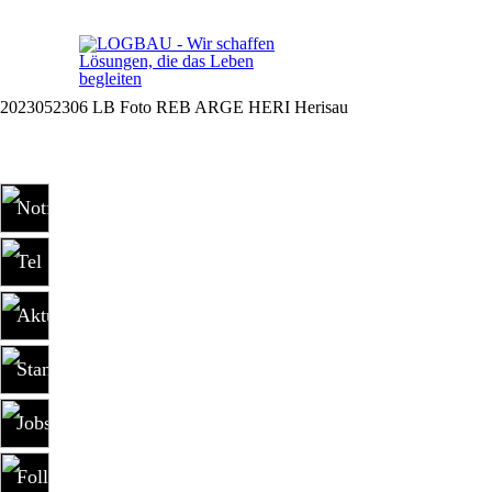
2023052306 LB Foto REB ARGE HERI Herisau
Notfall +41 79 681 15 30
Tel +41 81 303 73 80
Aktuelles
Standorte
Jobs
Follow us