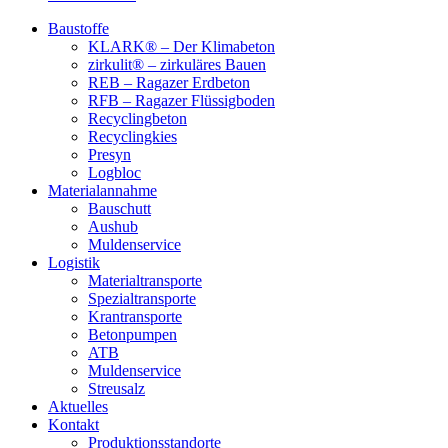
Baustoffe
KLARK® – Der Klimabeton
zirkulit® – zirkuläres Bauen
REB – Ragazer Erdbeton
RFB – Ragazer Flüssigboden
Recyclingbeton
Recyclingkies
Presyn
Logbloc
Materialannahme
Bauschutt
Aushub
Muldenservice
Logistik
Materialtransporte
Spezialtransporte
Krantransporte
Betonpumpen
ATB
Muldenservice
Streusalz
Aktuelles
Kontakt
Produktionsstandorte