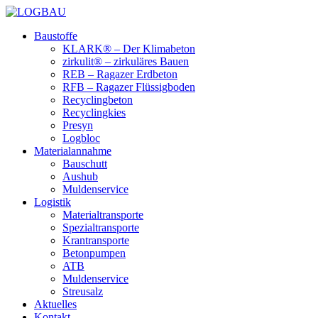
Baustoffe
KLARK® – Der Klimabeton
zirkulit® – zirkuläres Bauen
REB – Ragazer Erdbeton
RFB – Ragazer Flüssigboden
Recyclingbeton
Recyclingkies
Presyn
Logbloc
Materialannahme
Bauschutt
Aushub
Muldenservice
Logistik
Materialtransporte
Spezialtransporte
Krantransporte
Betonpumpen
ATB
Muldenservice
Streusalz
Aktuelles
Kontakt