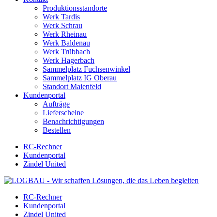
Produktionsstandorte
Werk Tardis
Werk Schrau
Werk Rheinau
Werk Baldenau
Werk Trübbach
Werk Hagerbach
Sammelplatz Fuchsenwinkel
Sammelplatz IG Oberau
Standort Maienfeld
Kundenportal
Aufträge
Lieferscheine
Benachrichtigungen
Bestellen
RC-Rechner
Kundenportal
Zindel United
RC-Rechner
Kundenportal
Zindel United