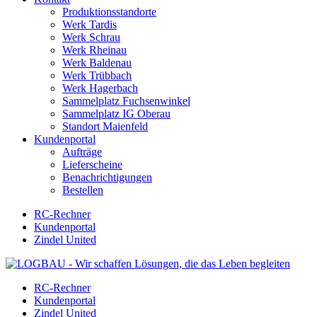
Produktionsstandorte
Werk Tardis
Werk Schrau
Werk Rheinau
Werk Baldenau
Werk Trübbach
Werk Hagerbach
Sammelplatz Fuchsenwinkel
Sammelplatz IG Oberau
Standort Maienfeld
Kundenportal
Aufträge
Lieferscheine
Benachrichtigungen
Bestellen
RC-Rechner
Kundenportal
Zindel United
RC-Rechner
Kundenportal
Zindel United