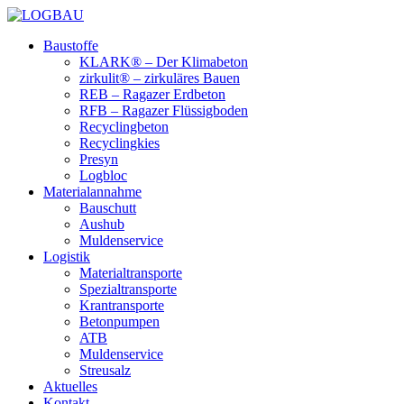
Baustoffe
KLARK® – Der Klimabeton
zirkulit® – zirkuläres Bauen
REB – Ragazer Erdbeton
RFB – Ragazer Flüssigboden
Recyclingbeton
Recyclingkies
Presyn
Logbloc
Materialannahme
Bauschutt
Aushub
Muldenservice
Logistik
Materialtransporte
Spezialtransporte
Krantransporte
Betonpumpen
ATB
Muldenservice
Streusalz
Aktuelles
Kontakt