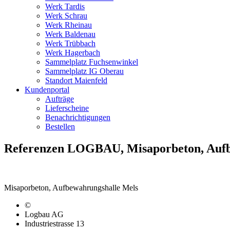
Werk Tardis
Werk Schrau
Werk Rheinau
Werk Baldenau
Werk Trübbach
Werk Hagerbach
Sammelplatz Fuchsenwinkel
Sammelplatz IG Oberau
Standort Maienfeld
Kundenportal
Aufträge
Lieferscheine
Benachrichtigungen
Bestellen
Referenzen LOGBAU, Misaporbeton, Aufb
Misaporbeton, Aufbewahrungshalle Mels
©
Logbau AG
Industriestrasse 13