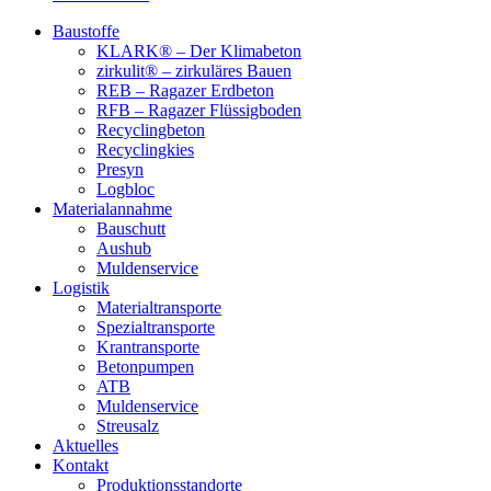
Baustoffe
KLARK® – Der Klimabeton
zirkulit® – zirkuläres Bauen
REB – Ragazer Erdbeton
RFB – Ragazer Flüssigboden
Recyclingbeton
Recyclingkies
Presyn
Logbloc
Materialannahme
Bauschutt
Aushub
Muldenservice
Logistik
Materialtransporte
Spezialtransporte
Krantransporte
Betonpumpen
ATB
Muldenservice
Streusalz
Aktuelles
Kontakt
Produktionsstandorte