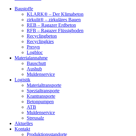
Baustoffe
KLARK® – Der Klimabeton
zirkulit® – zirkuläres Bauen
REB – Ragazer Erdbeton
RFB – Ragazer Flüssigboden
Recyclingbeton
Recyclingkies
Presyn
Logbloc
Materialannahme
Bauschutt
Aushub
Muldenservice
Logistik
Materialtransporte
Spezialtransporte
Krantransporte
Betonpumpen
ATB
Muldenservice
Streusalz
Aktuelles
Kontakt
Produktionsstandorte