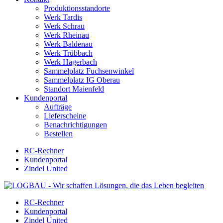
Produktionsstandorte
Werk Tardis
Werk Schrau
Werk Rheinau
Werk Baldenau
Werk Trübbach
Werk Hagerbach
Sammelplatz Fuchsenwinkel
Sammelplatz IG Oberau
Standort Maienfeld
Kundenportal
Aufträge
Lieferscheine
Benachrichtigungen
Bestellen
RC-Rechner
Kundenportal
Zindel United
RC-Rechner
Kundenportal
Zindel United