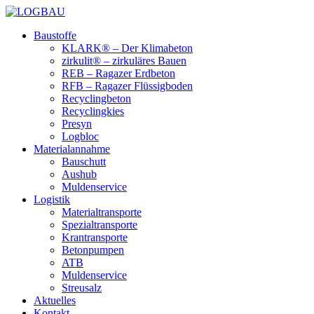
Baustoffe
KLARK® – Der Klimabeton
zirkulit® – zirkuläres Bauen
REB – Ragazer Erdbeton
RFB – Ragazer Flüssigboden
Recyclingbeton
Recyclingkies
Presyn
Logbloc
Materialannahme
Bauschutt
Aushub
Muldenservice
Logistik
Materialtransporte
Spezialtransporte
Krantransporte
Betonpumpen
ATB
Muldenservice
Streusalz
Aktuelles
Kontakt