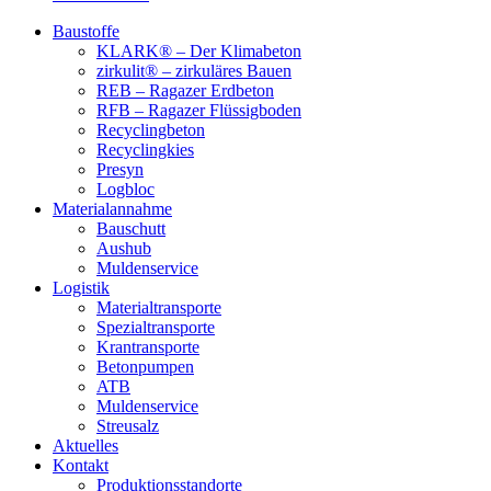
Baustoffe
KLARK® – Der Klimabeton
zirkulit® – zirkuläres Bauen
REB – Ragazer Erdbeton
RFB – Ragazer Flüssigboden
Recyclingbeton
Recyclingkies
Presyn
Logbloc
Materialannahme
Bauschutt
Aushub
Muldenservice
Logistik
Materialtransporte
Spezialtransporte
Krantransporte
Betonpumpen
ATB
Muldenservice
Streusalz
Aktuelles
Kontakt
Produktionsstandorte