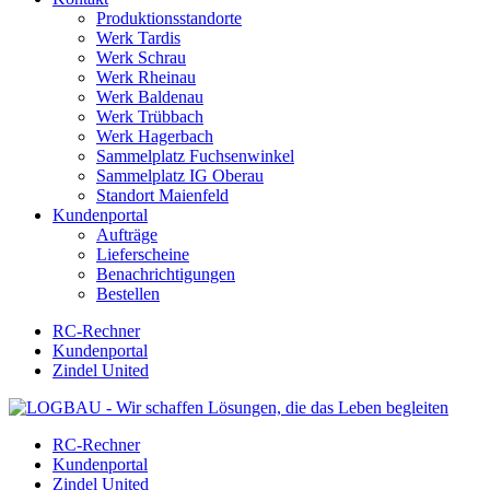
Produktionsstandorte
Werk Tardis
Werk Schrau
Werk Rheinau
Werk Baldenau
Werk Trübbach
Werk Hagerbach
Sammelplatz Fuchsenwinkel
Sammelplatz IG Oberau
Standort Maienfeld
Kundenportal
Aufträge
Lieferscheine
Benachrichtigungen
Bestellen
RC-Rechner
Kundenportal
Zindel United
RC-Rechner
Kundenportal
Zindel United