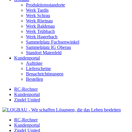
Produktionsstandorte
Werk Tardis
Werk Schrau
Werk Rheinau
Werk Baldenau
Werk Trübbach
Werk Hagerbach
Sammelplatz Fuchsenwinkel
Sammelplatz IG Oberau
Standort Maienfeld
Kundenportal
Aufträge
Lieferscheine
Benachrichtigungen
Bestellen
RC-Rechner
Kundenportal
Zindel United
RC-Rechner
Kundenportal
Zindel United