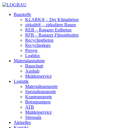
Baustoffe
KLARK® – Der Klimabeton
zirkulit® – zirkuläres Bauen
REB – Ragazer Erdbeton
RFB – Ragazer Flüssigboden
Recyclingbeton
Recyclingkies
Presyn
Logbloc
Materialannahme
Bauschutt
Aushub
Muldenservice
Logistik
Materialtransporte
Spezialtransporte
Krantransporte
Betonpumpen
ATB
Muldenservice
Streusalz
Aktuelles
Kontakt