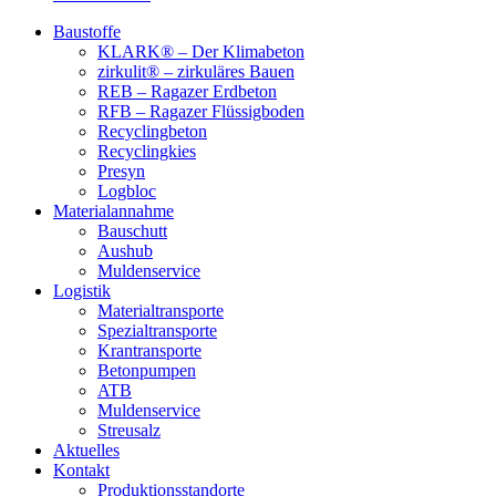
Baustoffe
KLARK® – Der Klimabeton
zirkulit® – zirkuläres Bauen
REB – Ragazer Erdbeton
RFB – Ragazer Flüssigboden
Recyclingbeton
Recyclingkies
Presyn
Logbloc
Materialannahme
Bauschutt
Aushub
Muldenservice
Logistik
Materialtransporte
Spezialtransporte
Krantransporte
Betonpumpen
ATB
Muldenservice
Streusalz
Aktuelles
Kontakt
Produktionsstandorte