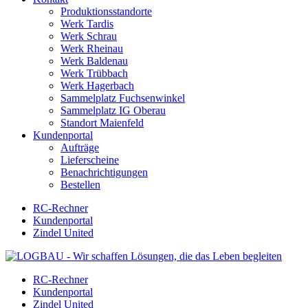
Produktionsstandorte
Werk Tardis
Werk Schrau
Werk Rheinau
Werk Baldenau
Werk Trübbach
Werk Hagerbach
Sammelplatz Fuchsenwinkel
Sammelplatz IG Oberau
Standort Maienfeld
Kundenportal
Aufträge
Lieferscheine
Benachrichtigungen
Bestellen
RC-Rechner
Kundenportal
Zindel United
RC-Rechner
Kundenportal
Zindel United