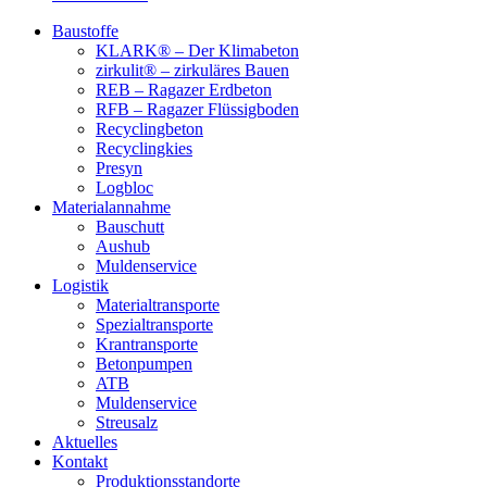
Baustoffe
KLARK® – Der Klimabeton
zirkulit® – zirkuläres Bauen
REB – Ragazer Erdbeton
RFB – Ragazer Flüssigboden
Recyclingbeton
Recyclingkies
Presyn
Logbloc
Materialannahme
Bauschutt
Aushub
Muldenservice
Logistik
Materialtransporte
Spezialtransporte
Krantransporte
Betonpumpen
ATB
Muldenservice
Streusalz
Aktuelles
Kontakt
Produktionsstandorte