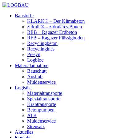
Baustoffe
KLARK® – Der Klimabeton
zirkulit® – zirkuläres Bauen
REB – Ragazer Erdbeton
RFB – Ragazer Flüssigboden
Recyclingbeton
Recyclingkies
Presyn
Logbloc
Materialannahme
Bauschutt
Aushub
Muldenservice
Logistik
Materialtransporte
Spezialtransporte
Krantransporte
Betonpumpen
ATB
Muldenservice
Streusalz
Aktuelles
Kontakt