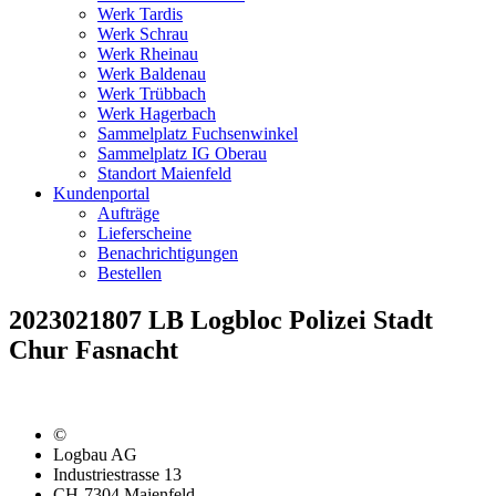
Werk Tardis
Werk Schrau
Werk Rheinau
Werk Baldenau
Werk Trübbach
Werk Hagerbach
Sammelplatz Fuchsenwinkel
Sammelplatz IG Oberau
Standort Maienfeld
Kundenportal
Aufträge
Lieferscheine
Benachrichtigungen
Bestellen
2023021807 LB Logbloc Polizei Stadt
Chur Fasnacht
©
Logbau AG
Industriestrasse 13
CH-7304 Maienfeld