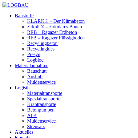
Baustoffe
KLARK® – Der Klimabeton
zirkulit® – zirkuläres Bauen
REB – Ragazer Erdbeton
RFB – Ragazer Flüssigboden
Recyclingbeton
Recyclingkies
Presyn
Logbloc
Materialannahme
Bauschutt
Aushub
Muldenservice
Logistik
Materialtransporte
Spezialtransporte
Krantransporte
Betonpumpen
ATB
Muldenservice
Streusalz
Aktuelles
Kontakt