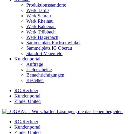
Produktionsstandorte
Werk Tardis
Werk Schrau
Werk Rheinau
Werk Baldenau
Werk Trübbach
Werk Hagerbach
Sammelplatz Fuchsenwinkel
Sammelplatz IG Oberau
Standort Maienfeld
Kundenportal
Aufträge
Lieferscheine
Benachrichtigungen
Bestellen
RC-Rechner
Kundenportal
Zindel United
RC-Rechner
Kundenportal
Zindel United