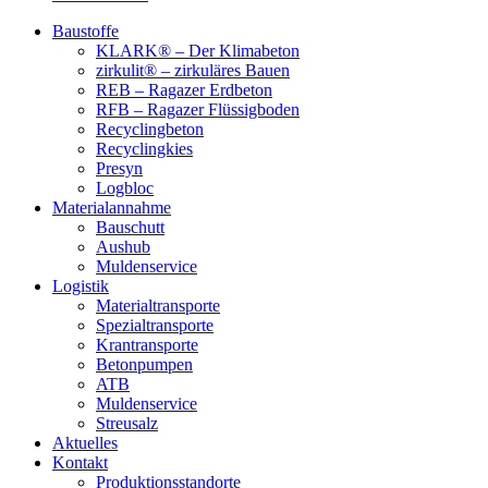
Baustoffe
KLARK® – Der Klimabeton
zirkulit® – zirkuläres Bauen
REB – Ragazer Erdbeton
RFB – Ragazer Flüssigboden
Recyclingbeton
Recyclingkies
Presyn
Logbloc
Materialannahme
Bauschutt
Aushub
Muldenservice
Logistik
Materialtransporte
Spezialtransporte
Krantransporte
Betonpumpen
ATB
Muldenservice
Streusalz
Aktuelles
Kontakt
Produktionsstandorte