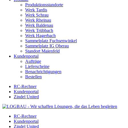
Produktionsstandorte
Werk Tardis
Werk Schrau
Werk Rheinau
Werk Baldenau
Werk Trübbach
Werk Hagerbach
Sammelplatz Fuchsenwinkel
Sammelplatz IG Oberau
Standort Maienfeld
Kundenportal
Aufträge
Lieferscheine
Benachrichtigungen
Bestellen
RC-Rechner
Kundenportal
Zindel United
RC-Rechner
Kundenportal
Zindel United