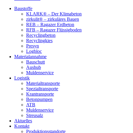
Baustoffe
KLARK® – Der Klimabeton
zirkulit® – zirkuläres Bauen
REB – Ragazer Erdbeton
RFB – Ragazer Flüssigboden
Recyclingbeton
Recyclingkies
Presyn
Logbloc
Materialannahme
Bauschutt
Aushub
Muldenservice
Logistik
Materialtransporte
Spezialtransporte
Krantransporte
Betonpumpen
ATB
Muldenservice
Streusalz
Aktuelles
Kontakt
Produktionsstandorte