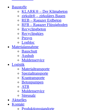
Baustoffe
KLARK® – Der Klimabeton
zirkulit® – zirkuläres Bauen
REB – Ragazer Erdbeton
RFB – Ragazer Flüssigboden
Recyclingbeton
Recyclingkies
Presyn
Logbloc
Materialannahme
Bauschutt
Aushub
Muldenservice
Logistik
Materialtransporte
Spezialtransporte
Krantransporte
Betonpumpen
ATB
Muldenservice
Streusalz
Aktuelles
Kontakt
Produktionsstandorte