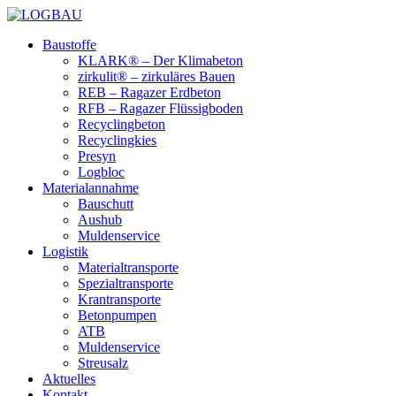
Baustoffe
KLARK® – Der Klimabeton
zirkulit® – zirkuläres Bauen
REB – Ragazer Erdbeton
RFB – Ragazer Flüssigboden
Recyclingbeton
Recyclingkies
Presyn
Logbloc
Materialannahme
Bauschutt
Aushub
Muldenservice
Logistik
Materialtransporte
Spezialtransporte
Krantransporte
Betonpumpen
ATB
Muldenservice
Streusalz
Aktuelles
Kontakt