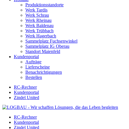
Produktionsstandorte
Werk Tardis
Werk Schrau
Werk Rheinau
Werk Baldenau
Werk Trübbach
Werk Hagerbach
Sammelplatz Fuchsenwinkel
Sammelplatz IG Oberau
Standort Maienfeld
Kundenportal
Aufträge
Lieferscheine
Benachrichtigungen
Bestellen
RC-Rechner
Kundenportal
Zindel United
RC-Rechner
Kundenportal
Zindel United