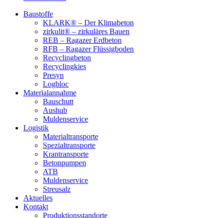
Baustoffe
KLARK® – Der Klimabeton
zirkulit® – zirkuläres Bauen
REB – Ragazer Erdbeton
RFB – Ragazer Flüssigboden
Recyclingbeton
Recyclingkies
Presyn
Logbloc
Materialannahme
Bauschutt
Aushub
Muldenservice
Logistik
Materialtransporte
Spezialtransporte
Krantransporte
Betonpumpen
ATB
Muldenservice
Streusalz
Aktuelles
Kontakt
Produktionsstandorte