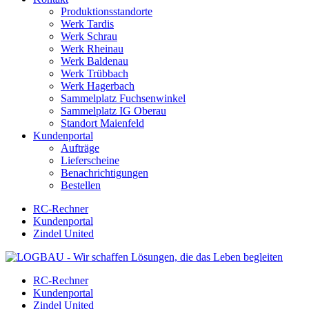
Produktionsstandorte
Werk Tardis
Werk Schrau
Werk Rheinau
Werk Baldenau
Werk Trübbach
Werk Hagerbach
Sammelplatz Fuchsenwinkel
Sammelplatz IG Oberau
Standort Maienfeld
Kundenportal
Aufträge
Lieferscheine
Benachrichtigungen
Bestellen
RC-Rechner
Kundenportal
Zindel United
RC-Rechner
Kundenportal
Zindel United