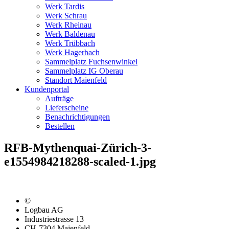
Werk Tardis
Werk Schrau
Werk Rheinau
Werk Baldenau
Werk Trübbach
Werk Hagerbach
Sammelplatz Fuchsenwinkel
Sammelplatz IG Oberau
Standort Maienfeld
Kundenportal
Aufträge
Lieferscheine
Benachrichtigungen
Bestellen
RFB-Mythenquai-Zürich-3-
e1554984218288-scaled-1.jpg
©
Logbau AG
Industriestrasse 13
CH-7304 Maienfeld