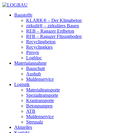
Baustoffe
KLARK® – Der Klimabeton
zirkulit® – zirkuläres Bauen
REB – Ragazer Erdbeton
RFB – Ragazer Flüssigboden
Recyclingbeton
Recyclingkies
Presyn
Logbloc
Materialannahme
Bauschutt
Aushub
Muldenservice
Logistik
Materialtransporte
Spezialtransporte
Krantransporte
Betonpumpen
ATB
Muldenservice
Streusalz
Aktuelles
Kontakt