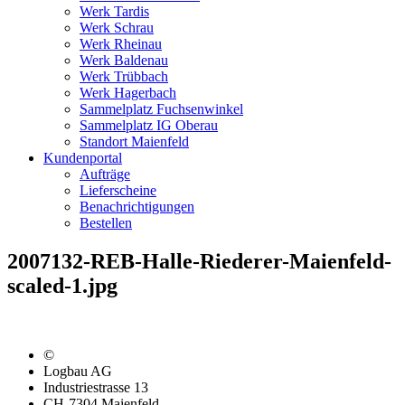
Werk Tardis
Werk Schrau
Werk Rheinau
Werk Baldenau
Werk Trübbach
Werk Hagerbach
Sammelplatz Fuchsenwinkel
Sammelplatz IG Oberau
Standort Maienfeld
Kundenportal
Aufträge
Lieferscheine
Benachrichtigungen
Bestellen
2007132-REB-Halle-Riederer-Maienfeld-
scaled-1.jpg
©
Logbau AG
Industriestrasse 13
CH-7304 Maienfeld