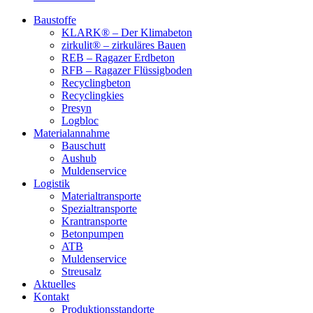
Baustoffe
KLARK® – Der Klimabeton
zirkulit® – zirkuläres Bauen
REB – Ragazer Erdbeton
RFB – Ragazer Flüssigboden
Recyclingbeton
Recyclingkies
Presyn
Logbloc
Materialannahme
Bauschutt
Aushub
Muldenservice
Logistik
Materialtransporte
Spezialtransporte
Krantransporte
Betonpumpen
ATB
Muldenservice
Streusalz
Aktuelles
Kontakt
Produktionsstandorte