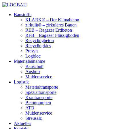
Baustoffe
KLARK® – Der Klimabeton
zirkulit® – zirkuläres Bauen
REB – Ragazer Erdbeton
RFB – Ragazer Flüssigboden
Recyclingbeton
Recyclingkies
Presyn
Logbloc
Materialannahme
Bauschutt
Aushub
Muldenservice
Logistik
Materialtransporte
Spezialtransporte
Krantransporte
Betonpumpen
ATB
Muldenservice
Streusalz
Aktuelles
Kontakt