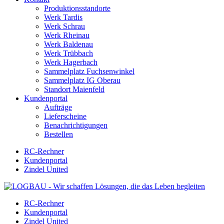
Produktionsstandorte
Werk Tardis
Werk Schrau
Werk Rheinau
Werk Baldenau
Werk Trübbach
Werk Hagerbach
Sammelplatz Fuchsenwinkel
Sammelplatz IG Oberau
Standort Maienfeld
Kundenportal
Aufträge
Lieferscheine
Benachrichtigungen
Bestellen
RC-Rechner
Kundenportal
Zindel United
RC-Rechner
Kundenportal
Zindel United