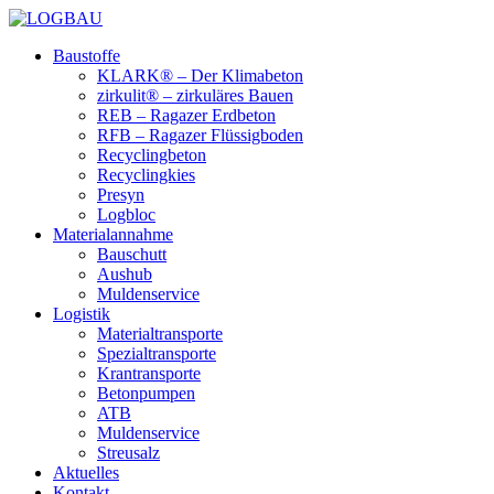
Baustoffe
KLARK® – Der Klimabeton
zirkulit® – zirkuläres Bauen
REB – Ragazer Erdbeton
RFB – Ragazer Flüssigboden
Recyclingbeton
Recyclingkies
Presyn
Logbloc
Materialannahme
Bauschutt
Aushub
Muldenservice
Logistik
Materialtransporte
Spezialtransporte
Krantransporte
Betonpumpen
ATB
Muldenservice
Streusalz
Aktuelles
Kontakt