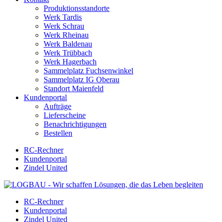
Produktionsstandorte
Werk Tardis
Werk Schrau
Werk Rheinau
Werk Baldenau
Werk Trübbach
Werk Hagerbach
Sammelplatz Fuchsenwinkel
Sammelplatz IG Oberau
Standort Maienfeld
Kundenportal
Aufträge
Lieferscheine
Benachrichtigungen
Bestellen
RC-Rechner
Kundenportal
Zindel United
RC-Rechner
Kundenportal
Zindel United