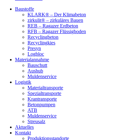
Baustoffe
KLARK® – Der Klimabeton
zirkulit® – zirkuläres Bauen
REB – Ragazer Erdbeton
RFB – Ragazer Flüssigboden
Recyclingbeton
Recyclingkies
Presyn
Logbloc
Materialannahme
Bauschutt
Aushub
Muldenservice
Logistik
Materialtransporte
Spezialtransporte
Krantransporte
Betonpumpen
ATB
Muldenservice
Streusalz
Aktuelles
Kontakt
Produktionsstandorte