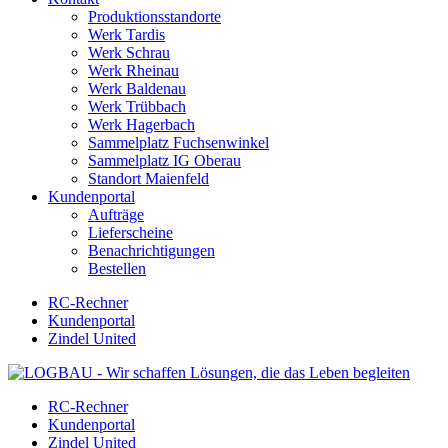
Produktionsstandorte
Werk Tardis
Werk Schrau
Werk Rheinau
Werk Baldenau
Werk Trübbach
Werk Hagerbach
Sammelplatz Fuchsenwinkel
Sammelplatz IG Oberau
Standort Maienfeld
Kundenportal
Aufträge
Lieferscheine
Benachrichtigungen
Bestellen
RC-Rechner
Kundenportal
Zindel United
RC-Rechner
Kundenportal
Zindel United