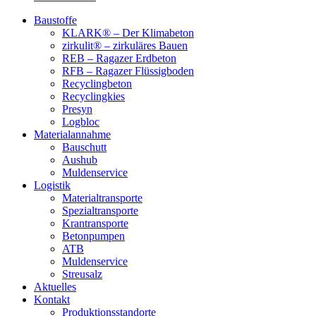
Baustoffe
KLARK® – Der Klimabeton
zirkulit® – zirkuläres Bauen
REB – Ragazer Erdbeton
RFB – Ragazer Flüssigboden
Recyclingbeton
Recyclingkies
Presyn
Logbloc
Materialannahme
Bauschutt
Aushub
Muldenservice
Logistik
Materialtransporte
Spezialtransporte
Krantransporte
Betonpumpen
ATB
Muldenservice
Streusalz
Aktuelles
Kontakt
Produktionsstandorte