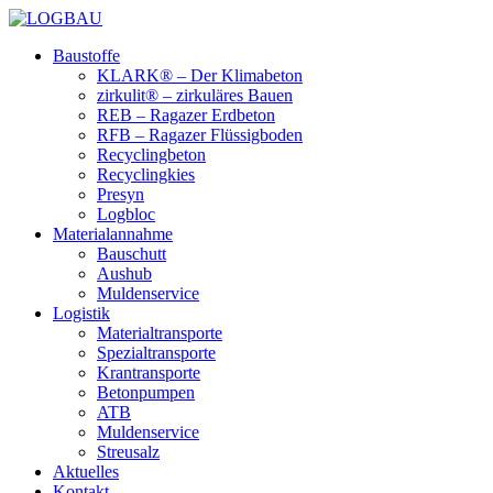
Baustoffe
KLARK® – Der Klimabeton
zirkulit® – zirkuläres Bauen
REB – Ragazer Erdbeton
RFB – Ragazer Flüssigboden
Recyclingbeton
Recyclingkies
Presyn
Logbloc
Materialannahme
Bauschutt
Aushub
Muldenservice
Logistik
Materialtransporte
Spezialtransporte
Krantransporte
Betonpumpen
ATB
Muldenservice
Streusalz
Aktuelles
Kontakt