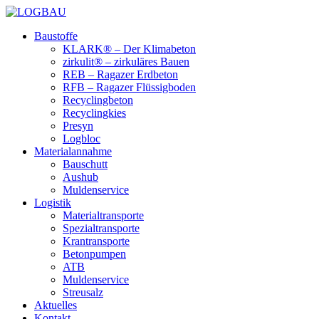
Baustoffe
KLARK® – Der Klimabeton
zirkulit® – zirkuläres Bauen
REB – Ragazer Erdbeton
RFB – Ragazer Flüssigboden
Recyclingbeton
Recyclingkies
Presyn
Logbloc
Materialannahme
Bauschutt
Aushub
Muldenservice
Logistik
Materialtransporte
Spezialtransporte
Krantransporte
Betonpumpen
ATB
Muldenservice
Streusalz
Aktuelles
Kontakt