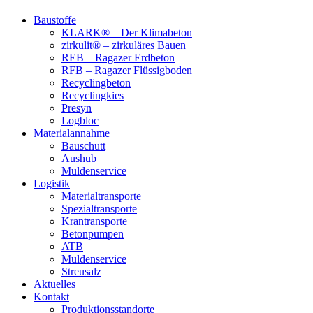
Baustoffe
KLARK® – Der Klimabeton
zirkulit® – zirkuläres Bauen
REB – Ragazer Erdbeton
RFB – Ragazer Flüssigboden
Recyclingbeton
Recyclingkies
Presyn
Logbloc
Materialannahme
Bauschutt
Aushub
Muldenservice
Logistik
Materialtransporte
Spezialtransporte
Krantransporte
Betonpumpen
ATB
Muldenservice
Streusalz
Aktuelles
Kontakt
Produktionsstandorte