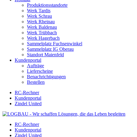
Produktionsstandorte
Werk Tardis
Werk Schrau
Werk Rheinau
Werk Baldenau
Werk Trübbach
Werk Hagerbach
Sammelplatz Fuchsenwinkel
Sammelplatz IG Oberau
Standort Maienfeld
Kundenportal
Aufträge
Lieferscheine
Benachrichtigungen
Bestellen
RC-Rechner
Kundenportal
Zindel United
RC-Rechner
Kundenportal
Zindel United