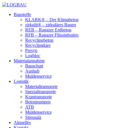
Baustoffe
KLARK® – Der Klimabeton
zirkulit® – zirkuläres Bauen
REB – Ragazer Erdbeton
RFB – Ragazer Flüssigboden
Recyclingbeton
Recyclingkies
Presyn
Logbloc
Materialannahme
Bauschutt
Aushub
Muldenservice
Logistik
Materialtransporte
Spezialtransporte
Krantransporte
Betonpumpen
ATB
Muldenservice
Streusalz
Aktuelles
Kontakt