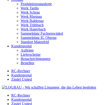
Produktionsstandorte
Werk Tardis
Werk Schrau
Werk Rheinau
Werk Baldenau
Werk Trübbach
Werk Hagerbach
Sammelplatz Fuchsenwinkel
Sammelplatz IG Oberau
Standort Maienfeld
Kundenportal
Aufträge
Lieferscheine
Benachrichtigungen
Bestellen
RC-Rechner
Kundenportal
Zindel United
RC-Rechner
Kundenportal
Zindel United