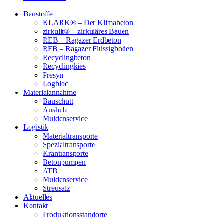
Baustoffe
KLARK® – Der Klimabeton
zirkulit® – zirkuläres Bauen
REB – Ragazer Erdbeton
RFB – Ragazer Flüssigboden
Recyclingbeton
Recyclingkies
Presyn
Logbloc
Materialannahme
Bauschutt
Aushub
Muldenservice
Logistik
Materialtransporte
Spezialtransporte
Krantransporte
Betonpumpen
ATB
Muldenservice
Streusalz
Aktuelles
Kontakt
Produktionsstandorte